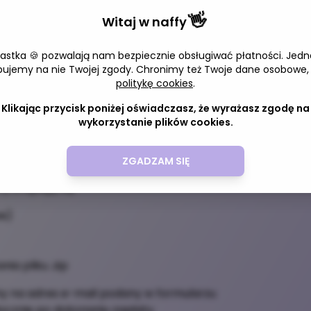
👋
Witaj w
naffy
a.pl/2025/06/motyw-na-blogger-
iastka 🍪 pozwalają nam bezpiecznie obsługiwać płatności. Jedn
Adres 
bujemy na nie Twojej zgody. Chronimy też Twoje dane osobowe,
blogspot.com/
politykę cookies
.
a-premium.blogspot.com/
Klikając przycisk poniżej oświadczasz, że wyrażasz zgodę na
wykorzystanie plików cookies.
ZGADZAM SIĘ
y znajdują się:
we)
a pliku .zip
any na adres e-mail podany w formularzu
ocznie po dokonaniu zapłaty.