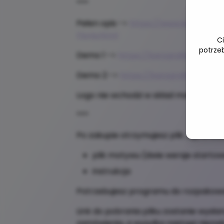
***
Pełen opis ->
https://www.karografi
Floria.html
C
potrze
Demo 1 ->
https://karografia-floria.
Demo 2 ->
https://karografia-flori
Logo nie wchodzi w skład motywu!
***
Po zakupie otrzymujesz plik .zip, w któr
plik motywu (dwie wersje starto
instrukcja
Potrzebujesz programu do rozpakowani
Link do pobrania pliku zostanie wysł
zamówienia, a wysyłka nastąpi niezwł