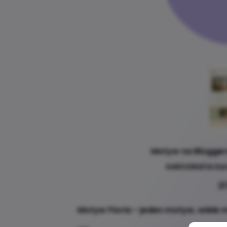
Motyw na Blogger
KAROGRAFIA Kar
21
Motyw Floria - jeden motyw, wiele 