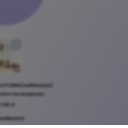
a FLORIA(multimotyw)
olina Gierdziejewska
7,00 zł
możliwości!