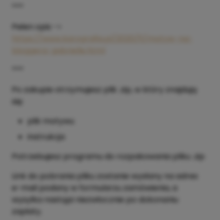
***
Pełen opis ->
https://www.karografia.pl/2020/11/motyw-na-
bloggera-gabrielle.html
***
Po zakupie otrzymujesz plik .zip, w który znajdują
się:
plik motywu
instrukcja
Potrzebujesz programu do rozpakowania pliku .zip
Link do pobrania pliku zostanie wysłany na adres
e-mail podany w formularzu zamówienia, a
wysyłka nastąpi niezwłocznie po dokonaniu
zapłaty.