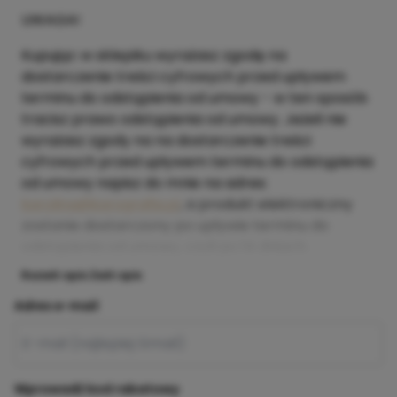
UWAGA!
Kupując w sklepiku wyrażasz zgodę na
dostarczenie treści cyfrowych przed upływem
terminu do odstąpienia od umowy - w ten sposób
tracisz prawo odstąpienia od umowy. Jeżeli nie
wyrażasz zgody na na dostarczenie treści
cyfrowych przed upływem terminu do odstąpienia
od umowy napisz do mnie na adres:
karolina@karografia.pl
, a produkt elektroniczny
zostanie dostarczony po upływie terminu do
odstąpienia od umowy, czyli po 14 dniach.
Rozwiń opis
Zwiń opis
Adres e-mail
Wprowadź kod rabatowy