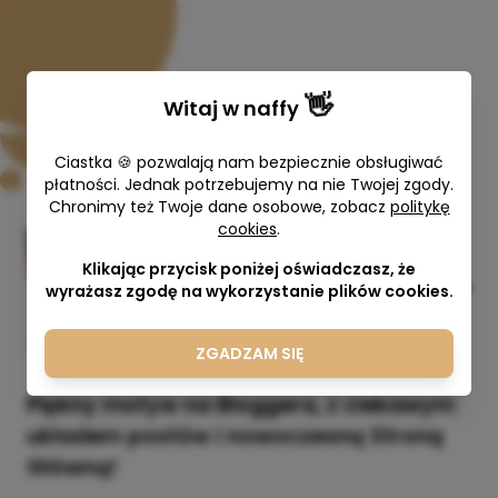
👋
Witaj w
naffy
Ciastka 🍪 pozwalają nam bezpiecznie obsługiwać
płatności. Jednak potrzebujemy na nie Twojej zgody.
Chronimy też Twoje dane osobowe, zobacz
politykę
cookies
.
Motyw na Bloggera GABRIELLE
Klikając przycisk poniżej oświadczasz, że
KAROGRAFIA Karolina Gierdziejewska
wyrażasz zgodę na wykorzystanie plików cookies.
197,00 zł
ZGADZAM SIĘ
Piękny motyw na Bloggera, z ciekawym
układem postów i nowoczesną Stroną
Główną!