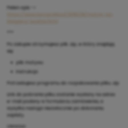
Pełen opis ->
https://www.karografia.pl/2018/09/motyw-na-
bloggera-lucette.html
***
Po zakupie otrzymujesz plik .zip, w który znajdują
się:
plik motywu
instrukcja
Potrzebujesz programu do rozpakowania pliku .zip
Link do pobrania pliku zostanie wysłany na adres
e-mail podany w formularzu zamówienia, a
wysyłka nastąpi niezwłocznie po dokonaniu
zapłaty.
UWAGA!