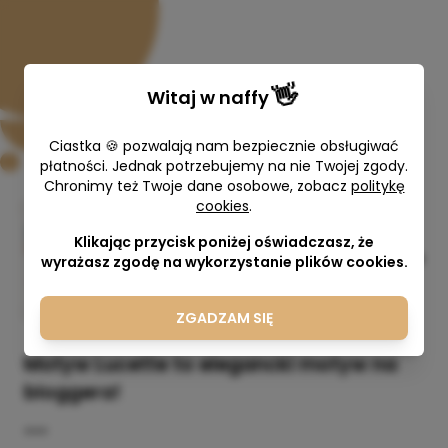
👋
Witaj w
naffy
Ciastka 🍪 pozwalają nam bezpiecznie obsługiwać
płatności. Jednak potrzebujemy na nie Twojej zgody.
Chronimy też Twoje dane osobowe, zobacz
politykę
cookies
.
Motyw na Bloggera LUCETTE
Klikając przycisk poniżej oświadczasz, że
KAROGRAFIA Karolina Gierdziejewska
wyrażasz zgodę na wykorzystanie plików cookies.
127,00 zł
ZGADZAM SIĘ
Motyw Lucette to elegancki motyw na
bloggera!
***