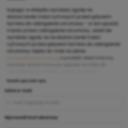
Kupując w sklepiku wyrażasz zgodę na
dostarczenie treści cyfrowych przed upływem
terminu do odstąpienia od umowy - w ten sposób
tracisz prawo odstąpienia od umowy. Jeżeli nie
wyrażasz zgody na na dostarczenie treści
cyfrowych przed upływem terminu do odstąpienia
od umowy napisz do mnie na adres:
karolina@karografia.pl
, a produkt elektroniczny
zostanie dostarczony po upływie terminu do
odstąpienia od umowy, czyli po 14 dniach.
Rozwiń opis
Zwiń opis
Adres e-mail
Wprowadź kod rabatowy