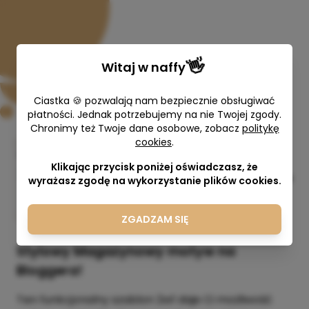
👋
Witaj w
naffy
Ciastka 🍪 pozwalają nam bezpiecznie obsługiwać
płatności. Jednak potrzebujemy na nie Twojej zgody.
Chronimy też Twoje dane osobowe, zobacz
politykę
cookies
.
Motyw na Bloggera MUNA 2w1
Klikając przycisk poniżej oświadczasz, że
KAROGRAFIA Karolina Gierdziejewska
wyrażasz zgodę na wykorzystanie plików cookies.
217,00 zł
ZGADZAM SIĘ
Stylowy Magazynowy motyw na
Bloggera!
Ten funkcjonalny szablon 2w1 daje Ci możliwość