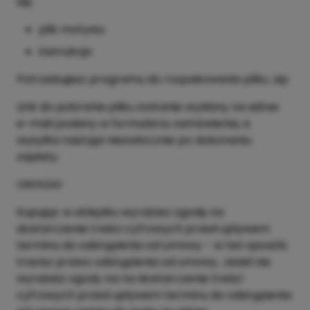
się:
plik motywu
instrukcja
Potrzebujesz programu do rozpakowania pliku .zip
Link do pobrania pliku zostanie wysłany na adres
e-mail podany w formularzu zamówienia, a
wysyłka nastąpi niezwłocznie po dokonaniu
zapłaty.
UWAGA!
Kupując w sklepiku wyrażasz zgodę na
dostarczenie treści cyfrowych przed upływem
terminu do odstąpienia od umowy - w ten sposób
tracisz prawo odstąpienia od umowy. Jeżeli nie
wyrażasz zgody na na dostarczenie treści
cyfrowych przed upływem terminu do odstąpienia