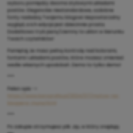
wyboru pomiędzy dwoma stylowymi układami
postów. Eleganckie niestandardowe, ozdobne
fonty nadadzą Twojemu blogowi niepowtarzalny
wygląd, a ich edycja jest dziecinnie prosta.
Dodatkowo tryb jasny/ciemny to ukłon w kierunku
Twoich czytelników!
Pamiętaj, że masz pełną kontrolę nad kolorami,
fontami i układami postów, które możesz zmieniać
wedle własnych upodobań. Demo to tylko demo!
***
Pełen opis ->
https://www.karografia.pl/2024/07/motyw-na-
bloggera-muna.html
***
Po zakupie otrzymujesz plik .zip, w który znajdują