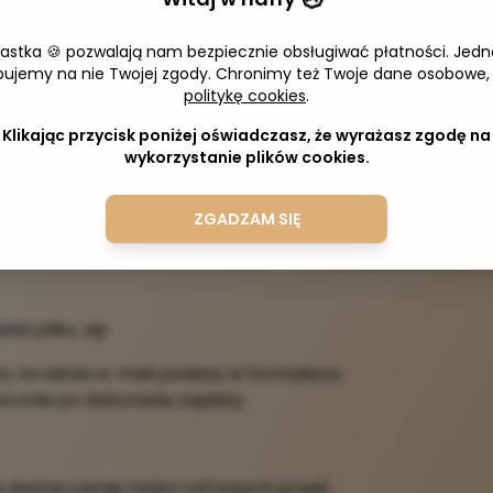
lasyczny motyw na bloggera!
iastka 🍪 pozwalają nam bezpiecznie obsługiwać płatności. Jedn
Adres 
bujemy na nie Twojej zgody. Chronimy też Twoje dane osobowe,
rografia.pl/2018/05/nowy-motyw-na-
politykę cookies
.
Klikając przycisk poniżej oświadczasz, że wyrażasz zgodę na
wykorzystanie plików cookies.
y znajdują się:
ZGADZAM SIĘ
a pliku .zip
any na adres e-mail podany w formularzu
ocznie po dokonaniu zapłaty.
a dostarczenie treści cyfrowych przed