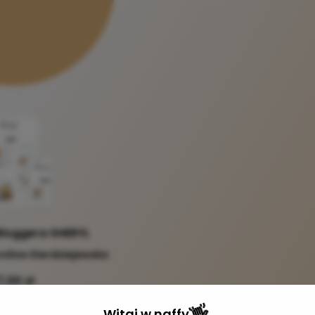
loggera SHERYL
olina Gierdziejewska
7,00 zł
👋
Witaj w
naffy