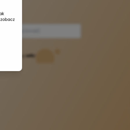
ak
e-mail
 zobacz
Powered by