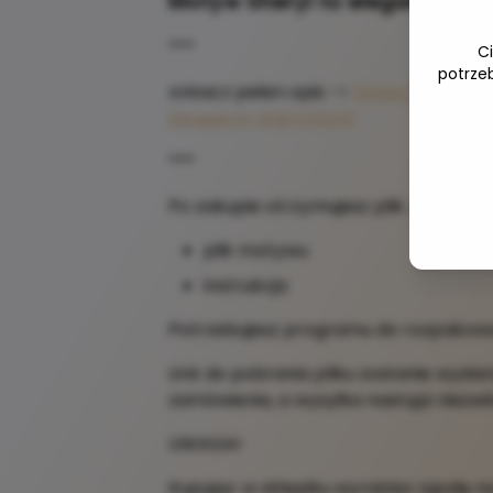
Motyw Sheryl to elegancki, k
***
C
potrze
zobacz pełen opis ->
https://www.ka
bloggera-sheryl.html
***
Po zakupie otrzymujesz plik .zip, w któr
plik motywu
instrukcja
Potrzebujesz programu do rozpakowani
Link do pobrania pliku zostanie wysł
zamówienia, a wysyłka nastąpi niezwł
UWAGA!
Kupując w sklepiku wyrażasz zgodę n