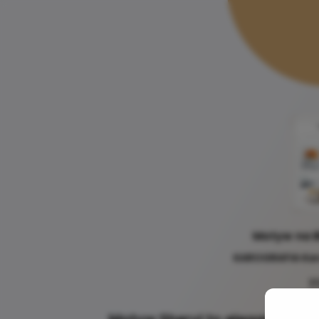
Motyw na B
KAROGRAFIA Kar
7