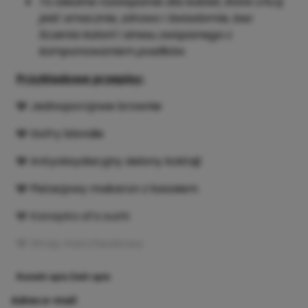
To idealne rozwiązanie dla kobiet, które chcą
jeść smacznie, zdrowo i świadomie, bez
liczenia kalorii i stresu związanego z
komponowaniem posiłków.
Przykładowe przepisy:
🩶 Jednoporcjowe brownie
🩶 Gofry blondie
🩶 Antyoksydacyjny zielony koktajl
🩶 Pistacjowy makaron z łososiem
🩶 Kanapka al’a sushi
🩶 Wrap marchewkowy
Rozwiń opis
Zwiń opis
Adres e-mail