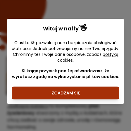
👋
Witaj w
naffy
Ciastka 🍪 pozwalają nam bezpiecznie obsługiwać
płatności. Jednak potrzebujemy na nie Twojej zgody.
Chronimy też Twoje dane osobowe, zobacz
politykę
cookies
.
Wiosenny jadłospis kobiecy 1600
kcal
Klikając przycisk poniżej oświadczasz, że
wyrażasz zgodę na wykorzystanie plików cookies.
Kinga Polowa - Dietetyk kliniczny
129,00 zł
ZGADZAM SIĘ
Jadłospis kobiecy
to kompleksowy
plan
żywieniowy
stworzony z myślą o kobietach, które
chcą zadbać o swoje zdrowie, urodę i równowagę
hormonalną.