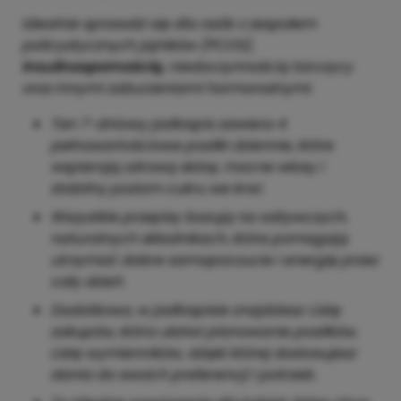
Idealnie sprawdzi się dla osób z zespołem
policystycznych jajników (PCOS),
insulinoopornością,
niedoczynnością tarczycy
oraz innymi zaburzeniami hormonalnymi.
Ten 7-dniowy jadłospis zawiera 4
pełnowartościowe posiłki dziennie, które
wspierają zdrową skórę, mocne włosy i
stabilny poziom cukru we krwi.
Wszystkie przepisy bazują na odżywczych,
naturalnych składnikach, które pomagają
utrzymać dobre samopoczucie i energię przez
cały dzień.
Dodatkowo, w jadłospisie znajdziesz: Listę
zakupów, która ułatwi planowanie posiłków,
Listę wymienników, dzięki której dostosujesz
dania do swoich preferencji i potrzeb.