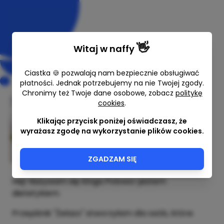
👋
Witaj w
naffy
Ciastka 🍪 pozwalają nam bezpiecznie obsługiwać
płatności. Jednak potrzebujemy na nie Twojej zgody.
Chronimy też Twoje dane osobowe, zobacz
politykę
cookies
.
Przepiśnik Żelazo
Klikając przycisk poniżej oświadczasz, że
Kinga Polowa - Dietetyk kliniczny
wyrażasz zgodę na wykorzystanie plików cookies.
99,00 zł
ZGADZAM SIĘ
Hej! Nazywam się Kinga Polowa i jestem
dietetykiem.
Przepiśnik "Żelazo" stworzyłam dla osób, które: