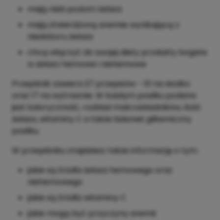
mają niski poziom żelaza
mają stwierdzoną anemie wynikającą z
niedoboru żelaza
chcą włączyć do swojej diety produkty bogate
w żelazo hemowe i niehemowe
Przepiśnik zawiera 27 przepisów - 10 na słodko
oraz 17 na wytrawnie. W każdym posiłku podana
jest kaloryczność, rozkład makroskładników, ilość
żelaza, witaminy C a także ładunek glikemiczny
posiłku.
W przepiśniku znajdziesz także informację o tym:
jakie są źródła żelaza hemowego oraz
niehemowego
jakie są źródła witaminy C
jakie mogą być przyczyny anemii