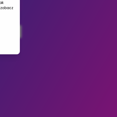
ak
 zobacz