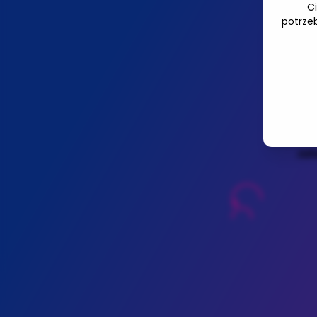
C
potrze
Jul