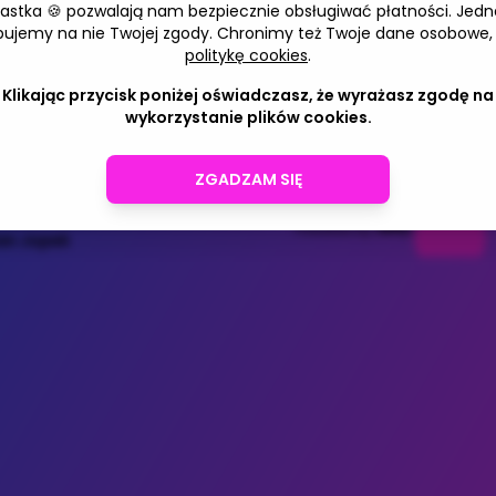
🍪
1
3
5
iastka 🍪 pozwalają nam bezpiecznie obsługiwać płatności. Jedn
bujemy na nie Twojej zgody. Chronimy też Twoje dane osobowe,
politykę cookies
.
Adres e-mail
Klikając przycisk poniżej oświadczasz, że wyrażasz zgodę na
wykorzystanie plików cookies.
ZGADZAM SIĘ
Deser
Powered by
ian Jopek