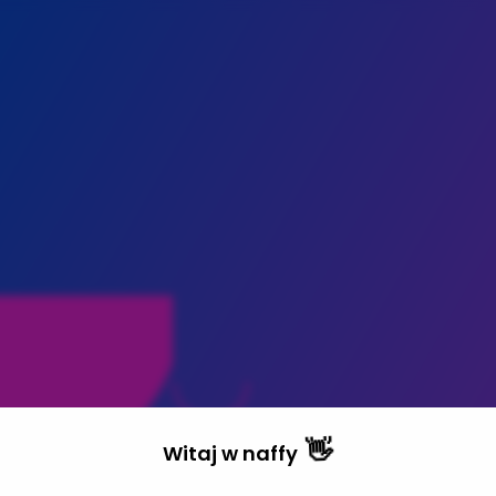
👋
Witaj w
naffy