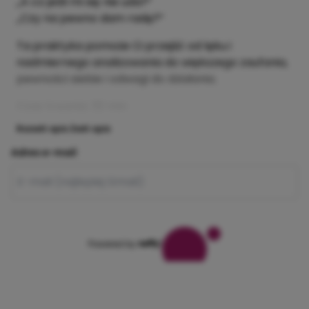
„A co jeśli mi się nie uda?”
„Czy na pewno dam radę?”
Ta praktyka pomoże Ci przejść od lęku i
nadmiernego analizowania do większego zaufania,
pewności siebie i odwagi do działania.
Czas trwania: 32 min
Rozwiń opis
Zwiń opis
Adres e-mail
Powered by