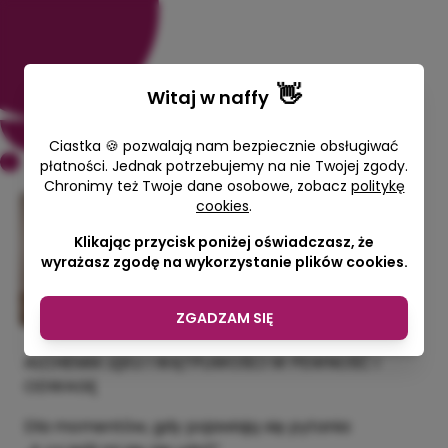
👋
Witaj w
naffy
Ciastka 🍪 pozwalają nam bezpiecznie obsługiwać
płatności. Jednak potrzebujemy na nie Twojej zgody.
Chronimy też Twoje dane osobowe, zobacz
politykę
cookies
.
Alchemia lęku i wątpliwości czy
podołam w pewność i odwagę
Klikając przycisk poniżej oświadczasz, że
wyrażasz zgodę na wykorzystanie plików cookies.
Koralina Szwed
77,00 zł
ZGADZAM SIĘ
ALCHEMIA LĘKU I WĄTPLIWOŚCI W PEWNOŚĆ I
ODWAGĘ
Dla momentów, gdy pojawiają się pytania: