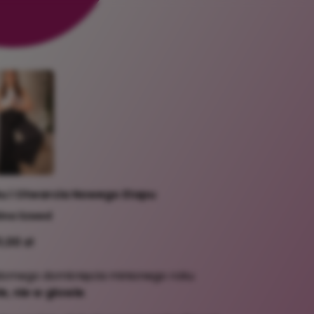
u i Otwarcia Nowego Etapu
lina Szwed
1,00 zł
adomego domknięcia minionego roku
le, nie w głowie
.