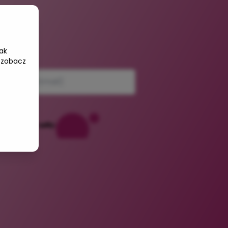
ak
mail
 zobacz
Powered by