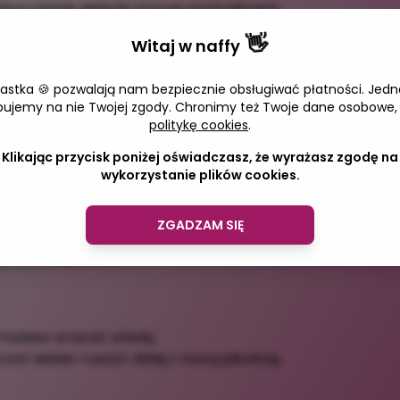
ednocześnie głęboki proces embodiment,
co było, uznasz swoją drogę
👋
Witaj w
naffy
dział z większą lekkością i zaufaniem.
iastka 🍪 pozwalają nam bezpiecznie obsługiwać płatności. Jedn
Adres e-
bujemy na nie Twojej zgody. Chronimy też Twoje dane osobowe,
cem minionego roku
,
politykę cookies
.
żne i warte celebracji
Klikając przycisk poniżej oświadczasz, że wyrażasz zgodę na
rwałość
wykorzystanie plików cookies.
ukcesy
— te duże i te ciche
ZGADZAM SIĘ
p
i to, na co chcesz się otworzyć
yce, wdzięczności
 możesz wracać wtedy,
uć siebie i ruszyć dalej z nową jakością.