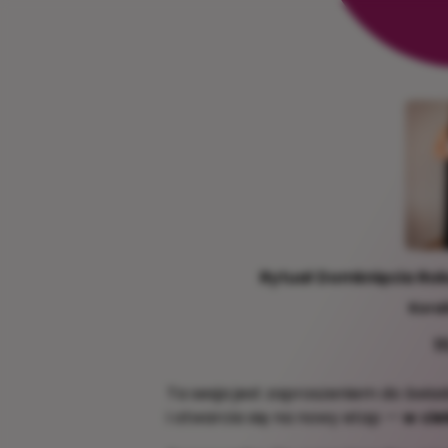
Rytuał Domknięcia Rok
Kora
11
Ta sesja jest zaproszeniem do świ
i otwarcia się na nowy etap —
w cie