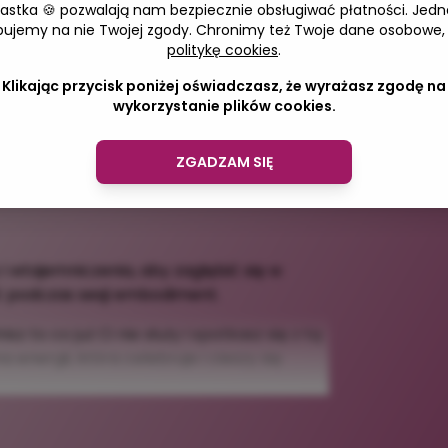
iastka 🍪 pozwalają nam bezpiecznie obsługiwać płatności. Jedn
lina Szwed
Adres 
bujemy na nie Twojej zgody. Chronimy też Twoje dane osobowe,
politykę cookies
.
2,00 zł
Klikając przycisk poniżej oświadczasz, że wyrażasz zgodę na
wykorzystanie plików cookies.
ZGADZAM SIĘ
 i wtajemniczenia, aby zagłębić się w
 podczas sesji embodiment.
z to co już Ci nie służy i spotkasz się z tą
a energii, która celebruje i cieszy się