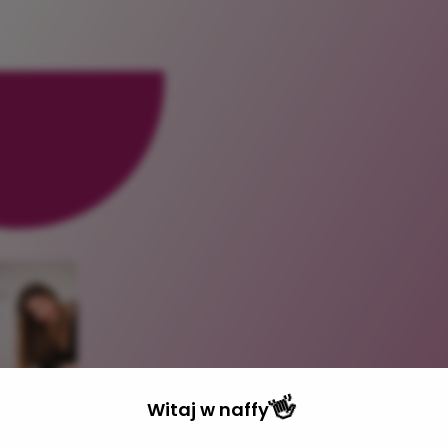
👋
Witaj w
naffy
ergii na swojej ścieżce serca