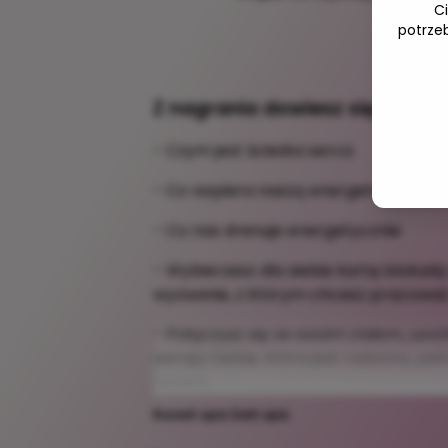
C
Kora
potrze
22
Z nagrania dowiesz się:
- Czym jest ścieżka serca
- Co wspiera naszą energetykę
- Co nas drenuje energetycznie
- Wybierzesz dla siebie kartę blokady
wyzwanie, z którym chcesz pracować
- Połączysz się ze swoim ciałem, uwolnis
wersją Ciebie, która jest radosna, pełn
życiem.
Rozwiń opis
Zwiń opis