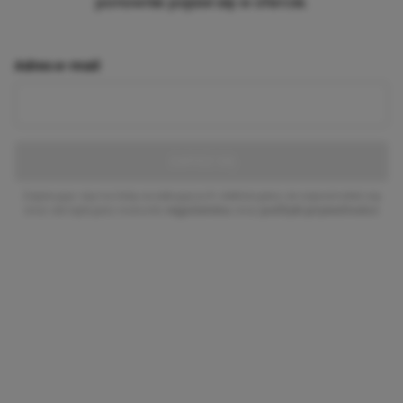
ponownie pojawi się w ofercie.
Adres e-mail
ZAPISZ SIĘ
Zapisując się na listę oczekujących deklarujesz, że zapoznałeś się
oraz akceptujesz warunki
regulaminu
oraz
polityki prywatności
.