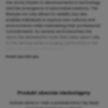
the world, thanks to advancements in technology
and the emergence of automated solutions. This
lifestyle not only allows for exibility but also
enables individuals to explore new cultures and
environments while maintaining their professional
commitments. As remote work becomes the
norm, the demand for tools that cater speci cally
to this demographic is surging, particularly in the
realm of nancial management.
Rozwiń opis
Zwiń opis
Produkt obecnie niedostępny
Zostaw adres e-mail, a powiadomimy Cię, kiedy