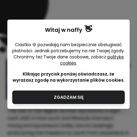
👋
Witaj w
naffy
Ciastka 🍪 pozwalają nam bezpiecznie obsługiwać
płatności. Jednak potrzebujemy na nie Twojej zgody.
Chronimy też Twoje dane osobowe, zobacz
politykę
cookies
.
Digital Nomad Finance: Mastering
Automated Invoicing Solutions
Klikając przycisk poniżej oświadczasz, że
wyrażasz zgodę na wykorzystanie plików cookies.
Lex Tax J.Opala Sp.j
25,00 zł
ZGADZAM SIĘ
The rise of the digital nomad represents a signi
cant shift in how work and lifestyle intersect.
Young entrepreneurs today are increasingly
embracing the freedom to work from anywhere in