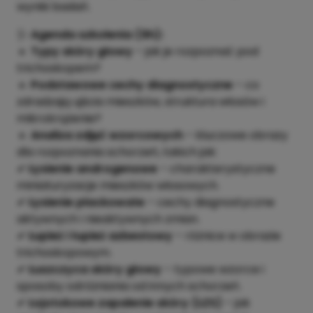
wyniki badań.
🩺
Agenda szkolenia (6h):
🔹
Typy skóry głowy
– jak je rozpoznać pod
trichoskopem?
🔹
Podstawowe cechy diagnostyczne
– co
zdradzają ujścia mieszków, struktura włosów i
mikrokrążenie?
🔹
Analiza zdjęć wzorcowych
– kluczowe obrazy
dla rozpoznania schorzeń, takich jak:
✔
Łysienie androgenowe
– charakterystyczne
miniaturyzacje mieszków włosowych.
✔
Łysienie plackowate
– cechy diagnostyczne
aktywnych i nieaktywnych zmian.
✔
Łupież i łupież azbestowy
– różnice w obrazie
trichoskopowym.
✔
Łuszczyca skóry głowy
– typowe wzorce i
sposoby odróżniania od innych schorzeń.
✔
Łojotokowe zapalenie skóry (ŁZS)
– jak