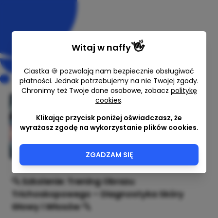
👋
Witaj w
naffy
Ciastka 🍪 pozwalają nam bezpiecznie obsługiwać
płatności. Jednak potrzebujemy na nie Twojej zgody.
Chronimy też Twoje dane osobowe, zobacz
politykę
Przestań patrzeć. Naucz się
cookies
.
widzieć. Trening diagnostyki
Klikając przycisk poniżej oświadczasz, że
obrazowej w praktyce.
wyrażasz zgodę na wykorzystanie plików cookies.
Bartosz Kiec
ZGADZAM SIĘ
1590,00 zł
🔍
Szkolenie: Trening Obrazu
Trichoskopowego – Diagnostyka Skóry
Głowy i Włosów
🔍