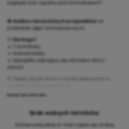
wygląda stan zapalny pod trichoskopem?
👁
Analiza rzeczywistych przypadków
na
podstawie zdjęć trichoskopowych.
💡
Dla kogo?
🔹 Trycholodzy
🔹 Kosmetolodzy
🔹 Specjaliści zajmujący się zdrowiem skóry i
włosów
📆
Zapisz się już teraz i zostań ekspertem w
analizie trichoskopowej!
🏆
Rozwiń opis
Zwiń opis
Brak wolnych terminów
Zostaw swój adres e-mail i zapisz się na listę