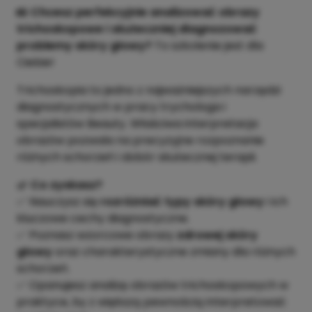
📸
Chcesz perfekcyjnie analizować obrazy
trichoskopowe i skuteczniej diagnozować
problemy skóry głowy?
To szkolenie jest dla
Ciebie!
Trichoskopia to jedno z najważniejszych narzędzi
diagnostycznych w pracy trychologa i
specjalistów Beauty. Właściwa interpretacja
obrazów pozwala na precyzyjne rozpoznanie
różnych schorzeń i dobór skutecznej terapii.
🌿
Co zyskasz?
✅ Nauczysz się
rozróżniać typy skóry głowy
i ich
kluczowe cechy diagnostyczne.
✅ Poznasz wzorcowe obrazy
zdrowej skóry
głowy
oraz charakterystyczne zmiany dla różnych
schorzeń.
✅ Opanujesz analizę obrazów trichoskopowych w
praktyce, by z większą pewnością interpretować