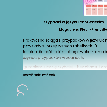
Przypadki w języku chorwackim – 
Magdalena Plech-Franc @
Praktyczna ściąga z przypadków w języku ch
przykłady w przejrzystych tabelkach. 💎
Idealna dla osób, które chcą szybko zrozumie
używać przypadków w zdaniach.
📥 Pobierz i ucz się szybciej – bez chaosu i 
Rozwiń opis
Zwiń opis