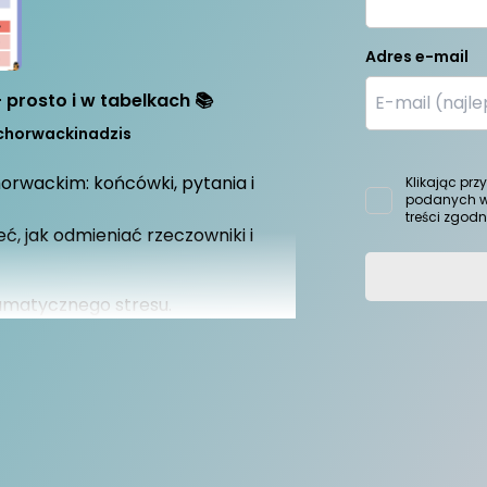
Adres e-mail
prosto i w tabelkach 📚
chorwackinadzis
orwackim: końcówki, pytania i
Klikając prz
podanych w
treści zgod
ć, jak odmieniać rzeczowniki i
gramatycznego stresu.