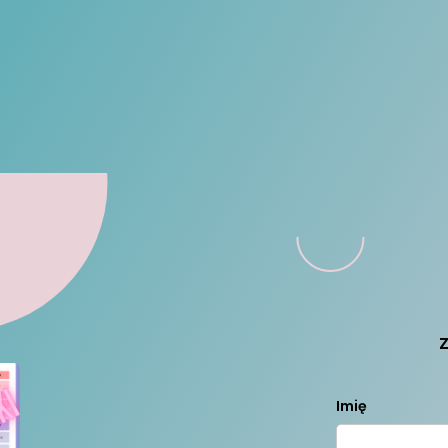
Z
Imię