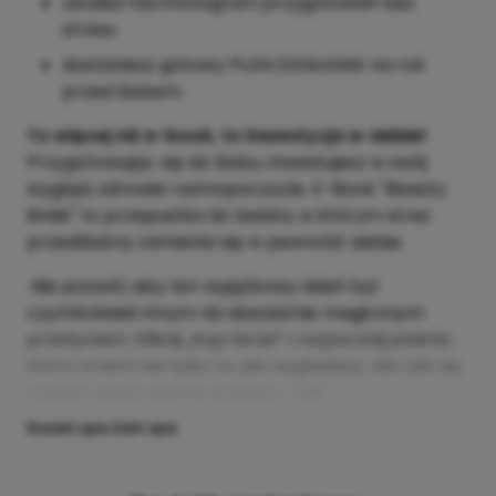
ustalisz harmonogram przygotowań bez
stresu
dostaniesz gotowy PLAN DZIAŁANIA na rok
przed ślubem.
To więcej niż e-book, to inwestycja w siebie!
Przygotowując się do ślubu, inwestujesz w swój
wygląd, zdrowie i samopoczucie. E-Book "Beauty
Bride" to przepustka do świata, w którym stres
przedślubny zamienia się w pewność siebie.
Nie pozwól, aby ten wyjątkowy dzień był
czymkolwiek innym niż absolutnie magicznym
przeżyciem. Kliknij „Kup teraz” i rozpocznij podróż,
która zmieni nie tylko to, jak wyglądasz, ale i jak się
czujesz, kiedy piękna powiesz „Tak”.
Rozwiń opis
Zwiń opis