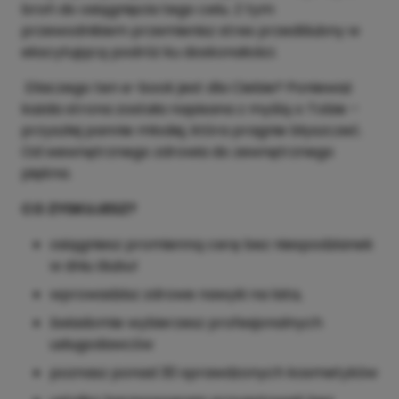
broń do osiągnięcia tego celu. Z tym
przewodnikiem przemienisz stres przedślubny w
ekscytującą podróż ku doskonałości.
Dlaczego ten e-book jest dla Ciebie? Ponieważ
każda strona została napisana z myślą o Tobie –
przyszłej pannie młodej, która pragnie błyszczeć.
Od wewnętrznego zdrowia do zewnętrznego
piękna.
CO ZYSKUJESZ?
osiągniesz promienną cerę bez niespodzianek
w dniu ślubu!
wprowadzisz zdrowe nawyki na lata,
świadomie wybierzesz profesjonalnych
usługodawców
poznasz ponad 30 sprawdzonych kosmetyków