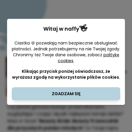
👋
Witaj w
naffy
Ciastka 🍪 pozwalają nam bezpiecznie obsługiwać
płatności. Jednak potrzebujemy na nie Twojej zgody.
Chronimy też Twoje dane osobowe, zobacz
politykę
cookies
.
Beauty Bride - beauty
przewodnik dla przyszłych Panien
Klikając przycisk poniżej oświadczasz, że
wyrażasz zgodę na wykorzystanie plików cookies.
Młodych
Maki i Chabry
ZGADZAM SIĘ
Czy jesteś gotowa stanąć przed ołtarzem,
wyglądając i czując się jak najlepsza wersja siebie?
Nasz e-book "
Beauty Bride: Beauty Przewodnik
dla przyszłych panien młodych
" to Twoja tajna