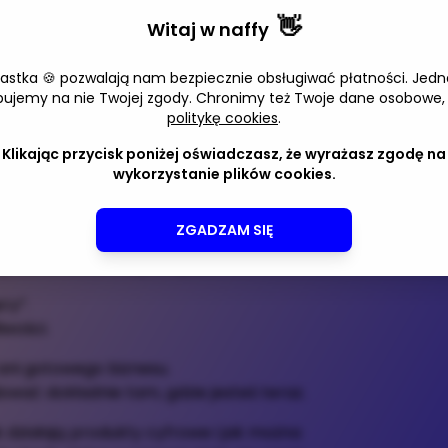
 dlatego, że wcześniej stworzyłaś
👋
Witaj w
naffy
iastka 🍪 pozwalają nam bezpiecznie obsługiwać płatności. Jedn
bujemy na nie Twojej zgody. Chronimy też Twoje dane osobowe,
ez produkty cyfrowe: eBooki, pliki PDF,
politykę cookies
.
dawać wielokrotnie bez konieczności
.
Klikając przycisk poniżej oświadczasz, że wyrażasz zgodę na
wykorzystanie plików cookies.
k po kroku
ZGADZAM SIĘ
iązań
wymianie czasu na pieniądze
cy”.
iwości.
 ani gotowego biznesu.
ać dokładnie tam, gdzie jesteś teraz.
 działają produkty cyfrowe i jak można