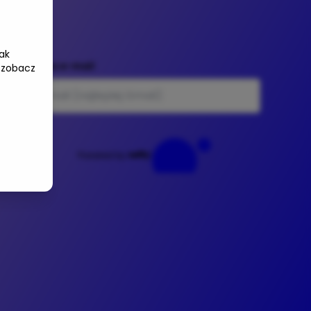
ak
Adres e-mail
 zobacz
Powered by