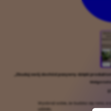
„Zbuduj swój dochód pasywny dzięki produktom
Małgorzata
3
Wyobraź sobie, że budzisz się rano, a
udziału.