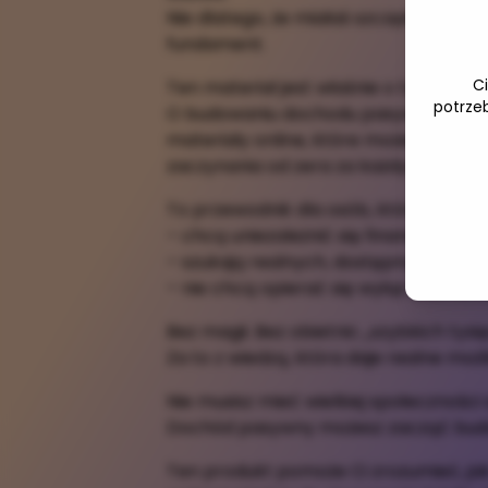
Nie dlatego, że miałaś szczęście – ale
fundament.
C
Ten materiał jest właśnie o tym.
potrze
O budowaniu dochodu pasywnego poprz
materiały online, które możesz sprze
zaczynania od zera za każdym razem
To przewodnik dla osób, które:
– chcą uniezależnić się finansowo kro
– szukają realnych, dostępnych rozw
– nie chcą opierać się wyłącznie na 
Bez magii. Bez obietnic „szybkich tysię
Za to z wiedzą, która daje realne możl
Nie musisz mieć wielkiej społeczności
Dochód pasywny możesz zacząć budow
Ten produkt pomoże Ci zrozumieć, jak