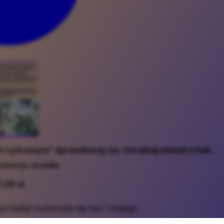
 cyfrowym” Sprzedawaj raz. Zarabiaj wielokrotnie.
 Kotrys-Gruhlke
7,00 zł
 sprzedaż wydarzyła się bez Twojego