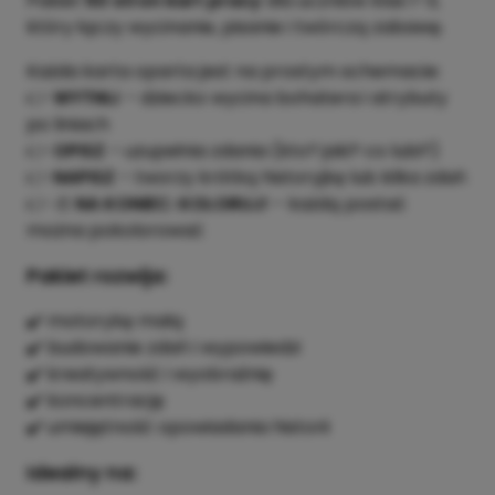
Pakiet
50 stron kart pracy
dla uczniów klas 1–3,
który łączy wycinanie, pisanie i twórczą zabawę.
Każda karta oparta jest na prostym schemacie:
👉
WYTNIJ
– dziecko wycina bohatera i atrybuty
po liniach
👉
OPISZ
– uzupełnia zdania (kto? jaki? co lubi?)
👉
NAPISZ
– tworzy krótką historyjkę lub kilka zdań
👉 🎨
NA KONIEC: KOLORUJ!
– każdą postać
można pokolorować
Pakiet rozwija:
✔️ motorykę małą
✔️ budowanie zdań i wypowiedzi
✔️ kreatywność i wyobraźnię
✔️ koncentrację
✔️ umiejętność opowiadania historii
Idealny na: