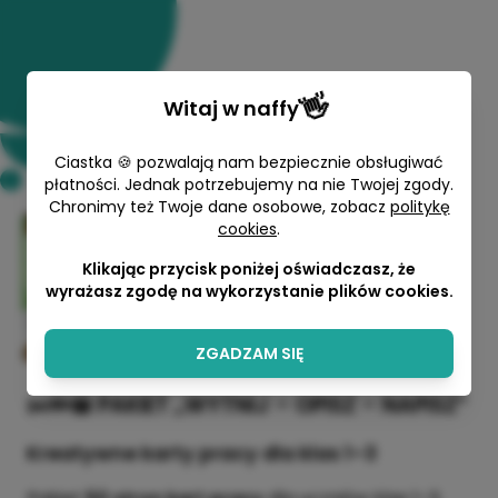
👋
Witaj w
naffy
Ciastka 🍪 pozwalają nam bezpiecznie obsługiwać
płatności. Jednak potrzebujemy na nie Twojej zgody.
Chronimy też Twoje dane osobowe, zobacz
politykę
cookies
.
Wytnij, opisz, napisz
Klikając przycisk poniżej oświadczasz, że
Edukącik
wyrażasz zgodę na wykorzystanie plików cookies.
10,00 zł
ZGADZAM SIĘ
✂️✏️📖
PAKIET „WYTNIJ – OPISZ – NAPISZ”
Kreatywne karty pracy dla klas
1–3