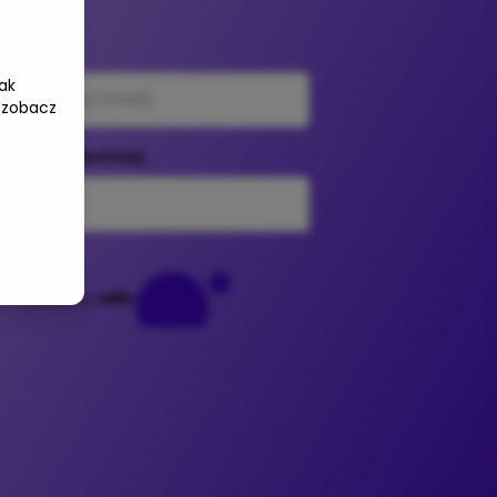
e-mail
ak
 zobacz
dź kod rabatowy
Powered by