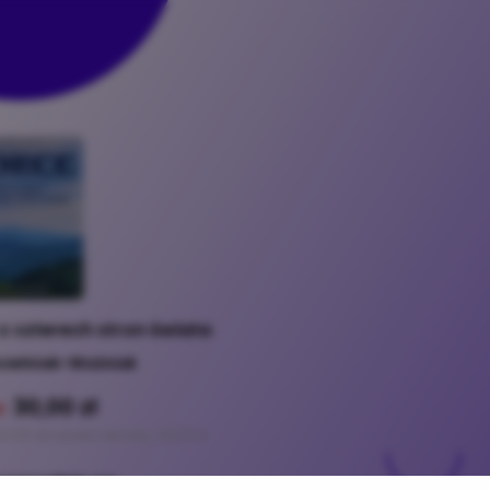
z czterech stron świata
cielniak-Woźniak
30,00 zł
ł
h 30 dni przed obniżką: 45,00 zł
rzepadnie za: