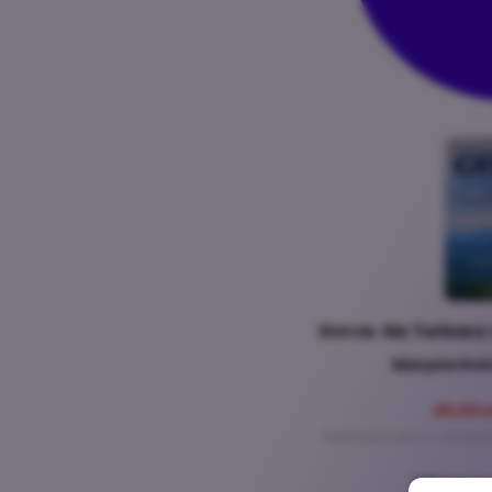
Gorce. Na Turbacz 
Marysia Koś
45,00 z
Najniższa cena z ostatnic
Oferta p