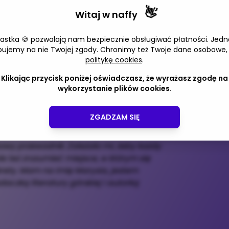
👋
13
13
08
08
Witaj w
naffy
:
:
Adres 
Minut
Sekund
iastka 🍪 pozwalają nam bezpiecznie obsługiwać płatności. Jedn
bujemy na nie Twojej zgody. Chronimy też Twoje dane osobowe,
ie będzie zwykłym spacerem.
politykę cookies
.
Wprowa
Klikając przycisk poniżej oświadczasz, że wyrażasz zgodę na
wykorzystanie plików cookies.
awia Gorce – jedno z najbardziej
e. To przewodnik, który łączy funkcję
ZGADZAM SIĘ
historii, kulturze i legendach regionu.
owy przewodnik. Zależało mi, żeby każdy
ale też zrozumieć miejsce, w którym się
ekrety. Mam na imię Marysia, jestem
czką literatury górskiej i autorką