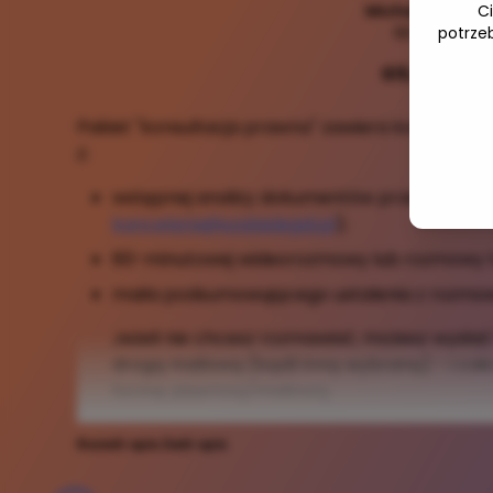
Michał Szałas
C
60 min
potrze
615,00 zł
Pakiet "konsultacja prawna" zawiera komplekso
z:
wstępnej analizy dokumentów przesłanych p
kancelaria@szalaslegal.pl
);
60-minutowej wideorozmowy lub rozmowy te
maila podsumowującego ustalenia z rozmo
Jeżeli nie chcesz rozmawiać, możesz wysła
drogą mailową (bądź inną wybraną) - i cał
formę pisemną/mailową.
Rozwiń opis
Zwiń opis