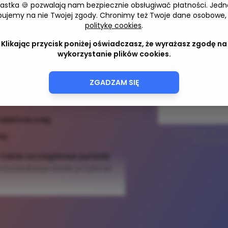
iastka 🍪 pozwalają nam bezpiecznie obsługiwać płatności. Jedn
Zostaw adres 
bujemy na nie Twojej zgody. Chronimy też Twoje dane osobowe,
politykę cookies
.
Klikając przycisk poniżej oświadczasz, że wyrażasz zgodę na
wykorzystanie plików cookies.
Adres e-mail
wą poradę prawną i składa się
ZGADZAM SIĘ
rzez Klienta (mailem na
lefonicznej;
Zapisując się na
wy.
akceptujes
ć także szczegółowe pytania
a konsultacja może przybrać