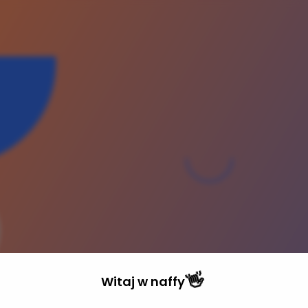
👋
Witaj w
naffy
Pro
n-line