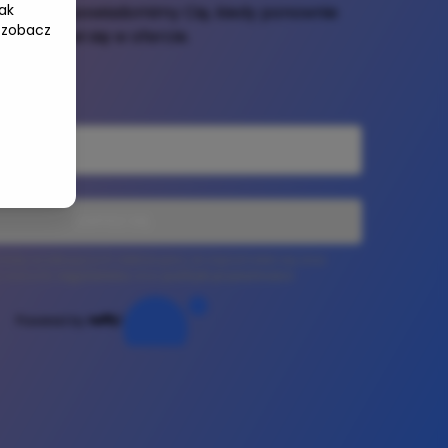
ak
e-mail, a powiadomimy Cię, kiedy ponownie
 zobacz
pojawi się w ofercie.
ZAPISZ SIĘ
 listę oczekujących deklarujesz, że zapoznałeś się oraz
z warunki
regulaminu
oraz
polityki prywatności
.
Powered by