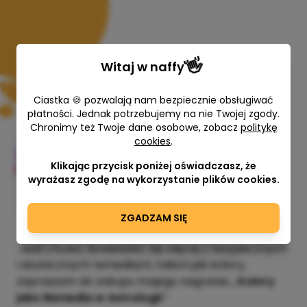
👋
Witaj w
naffy
Ciastka 🍪 pozwalają nam bezpiecznie obsługiwać
płatności. Jednak potrzebujemy na nie Twojej zgody.
Chronimy też Twoje dane osobowe, zobacz
politykę
cookies
.
🔴🟢🔵 Kolory jako Remedia w
Astrologii 🔴🟢🔵
Klikając przycisk poniżej oświadczasz, że
wyrażasz zgodę na wykorzystanie plików cookies.
Natalia Stala
155,00 zł
ZGADZAM SIĘ
Jeśli chcesz dowiedzieć się więcej o bezpiecznych
i skutecznych remediach, takich jak kolory,
zapraszam do zakupu mojego nagrania „
Kolory
jako Remedia w Astrologii
.”