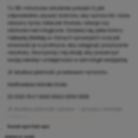
To 38-minutowe szkolenie pokaże Ci, jak
odpowiednio używać kolorów, aby wzmocnić różne
obszary życia, takie jak finanse, relacje czy
zdolności astrologiczne. Dowiesz się, jakie kolory
najlepiej działają w różnych sytuacjach oraz jak
stosować je w praktyce, aby osiągnąć pozytywne
rezultaty. Skorzystaj z tej okazji, aby poszerzyć
swoją wiedzę i umiejętności w astrologii wedyjskiej.
🕉️ Możliwa płatność przelewem na konto:
Siddhadeśa Natalia Stala
20 1020 3147 0000 8502 0050 1908
🕉️ Możliwa płatność ratalna — proszę o kontakt
mailowy:
stala.natalia@gmail.com
Rozwiń opis
Zwiń opis
Adres e-mail