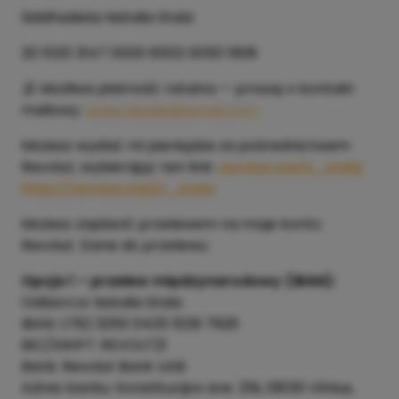
Siddhadeśa Natalia Stala
20 1020 3147 0000 8502 0050 1908
🕉️ Możliwa płatność ratalna — proszę o kontakt
mailowy:
stala.natalia@gmail.com
Możesz wysłać mi pieniądze za pośrednictwem
Revolut, wybierając ten link:
revolut.me/n_stala
http://revolut.me/n_stala
Możesz zapłacić przelewem na moje konto
Revolut. Dane do przelewu:
Opcja 1 – przelew międzynarodowy (IBAN):
Odbiorca: Natalia Stala
IBAN: LT82 3250 0425 5129 7926
BIC/SWIFT: REVOLT21
Bank: Revolut Bank UAB
Adres banku: Konstitucijos ave. 21B, 08130 Vilnius,