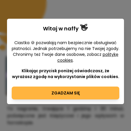
👋
Witaj w
naffy
Ciastka 🍪 pozwalają nam bezpiecznie obsługiwać
płatności. Jednak potrzebujemy na nie Twojej zgody.
Chronimy też Twoje dane osobowe, zobacz
politykę
🕉️ Księżyc – Śubhapati,
cookies
.
Dyspozytor Księżyca, Domy od
Klikając przycisk poniżej oświadczasz, że
Księżyca 🕉️
wyrażasz zgodę na wykorzystanie plików cookies.
Natalia Stala
ZGADZAM SIĘ
260,00 zł
To nagranie, trwające 1 godzinę i 30 minut,
poświęcone jest Księżycowi i jego wpływom w
horoskopie.