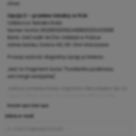
Litwa
Opcja 2 – przelew lokalny w PLN:
Odbiorca: Natalia Stala
Numer konta: 85291000062469800210413568
Bank: UniCredit NV/SA Oddział w Polsce
Adres banku: Dobra 40, 00-344 Warszawa
Proszę wybrać dogodną opcję przelewu.
Jest to fragment kursu "Pundarika podstawy
astrologii wedyjskiej".
Jeśli po przesłuchaniu nagrania zdecydujesz się na
zakup całego kursu, to otrzymasz 260 zł zniżki.
Rozwiń opis
Zwiń opis
Adres e-mail