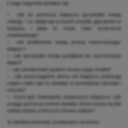
Z tego nagrania dowiesz się:
✨ Jak za pomocą Księżyca sprawdzić swoją
relację – co dzieje się w twoim umyśle, gdy jesteś w
związku, i jakie to może mieć konkretne
manifestacje?
✨ Jak analizować swoją pracę, wykorzystując
Księżyc?
✨ Jak sprawdzić swoje podejście do wychowania
dzieci?
✨ Jak zanalizować poziom stresu i jego źródła?
✨ Jak poszczególne domy od Księżyca pokazują
części ciała i jak to zbadać w kontekście zdrowia i
chorób?
✨ Czym jest Śubhapati, dyspozytor Księżyca, i jak
za jego pomocą można zbadać, które osoby są dla
ciebie ważne, a których chcesz unikać?
🕉️ Możliwa płatność przelewem na konto: