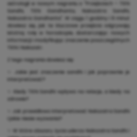
astrologii w nowym nagraniu o "Przejściach – Tithi
Sandhi, Tithi Gandhanta, Nakszatra Sandhi,
Nakszatra Gandhanta". W ciągu 1 godziny i 9 minut
dowiesz się, jak te kluczowe przejścia odgrywają
istotną rolę w horoskopie, dostarczając nowych
informacji i modyfikując znaczenie poszczególnych
Tithi i Nakszatr.
Z tego nagrania dowiesz się:
✨ Jakie jest znaczenie sandhi i jak poprawnie je
interpretować?
✨ Kiedy Tithi Sandhi wpływa na relacje, a kiedy na
zdrowie?
✨ Jak prawidłowo interpretować Nakszatra Sandhi
i jakie niesie wyzwania?
✨ W które obszary życia uderza Nakszatra Sandhi i