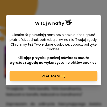
👋
Witaj w
naffy
Ciastka 🍪 pozwalają nam bezpiecznie obsługiwać
płatności. Jednak potrzebujemy na nie Twojej zgody.
Chronimy też Twoje dane osobowe, zobacz
politykę
🧿🧿Przejścia – Tithi Sandhi, Tithi
cookies
.
Gandhanta, Nakszatra Sandhi,
Klikając przycisk poniżej oświadczasz, że
Nakszatra Gandhanta 🧿🧿
wyrażasz zgodę na wykorzystanie plików cookies.
Natalia Stala
ZGADZAM SIĘ
200,00 zł
"Przejścia – Tithi Sandhi, Tithi Gandhanta,
Nakszatra Sandhi, Nakszatra Gandhanta"
Zapraszam do odkrycia fascynującego świata