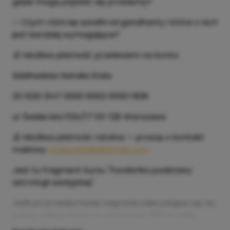
gdzie mogą pojawić się problemy?
✨ Czym różni się sandhi od gandhanty i które z nich
jest bardziej wymagające?
🕉️ Możliwa płatność przelewem na konto:
Siddhadeśa Natalia Stala
20 1020 3147 0000 8502 0050 1908
ul. Świderska 113A/17 03-128 Warszawa
🕉️ Możliwa płatność ratalna — proszę o kontakt
mailowy:
stala.natalia@gmail.com
Jest to fragment kursu "Pundarika podstawy
astrologii wedyjskiej".
Jeśli po przesłuchaniu nagrania zdecydujesz się na
zakup całego kursu, to otrzymasz 200 zł zniżki.