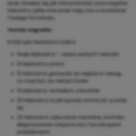
życie. Dowiesz się, jak interpretować poszczególne
nakszatry i jakie znaczenie mają one w kontekście
Twojego horoskopu.
Tematy nagrania:
Krótki opis Nawatara Czakra
Śunja Nakszatra — wpływ pustych nakszatr
10 Nakszatra: praca
12 Nakszatra: gotowość do wejścia w relację,
co musi być, by relacja trwała
13 Nakszatra: remedium, znaczenie
20 Nakszatra: w jaki sposób wzmocnić uczenie
się
25 Nakszatra: zaburzenia mentalne, technika
diagnozowania związana też z horoskopami
podziałowymi