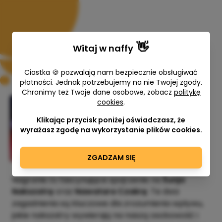
👋
Witaj w
naffy
Ciastka 🍪 pozwalają nam bezpiecznie obsługiwać
płatności. Jednak potrzebujemy na nie Twojej zgody.
Chronimy też Twoje dane osobowe, zobacz
politykę
cookies
.
🌟Śunja Nakszatra i Nawatara
Czakra 🌟
Klikając przycisk poniżej oświadczasz, że
wyrażasz zgodę na wykorzystanie plików cookies.
Natalia Stala
200,00 zł
ZGADZAM SIĘ
Nagranie to fascynujące spojrzenie na
Śunja
Nakszatrę
oraz
Nawatara Czakrę
. Te dwa
zagadnienia są kluczowe dla zrozumienia wpływu,
jakie nakszatry wywierają na naszą osobowość i