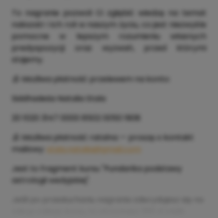
To nagranie pozwoli Ci zgłębić wiedzę na temat
nakszatr i ich roli w naszym życiu, co jest niezwykle
pomocne w lepszym rozumieniu własnych
predyspozycji oraz wyzwań, przed którymi
stajemy.
🕉️ Możliwa płatność przelewem na konto:
Siddhadeśa Natalia Stala
20 1020 3147 0000 8502 0050 1908
🕉️ Możliwa płatność ratalna — proszę o kontakt
mailowy:
stala.natalia@gmail.com
Jest to fragment kursu "Pundarika podstawy
astrologii wedyjskiej".
Jeśli po przesłuchaniu nagrania zdecydujesz się na
zakup całego kursu, to otrzymasz 200 zł zniżki.