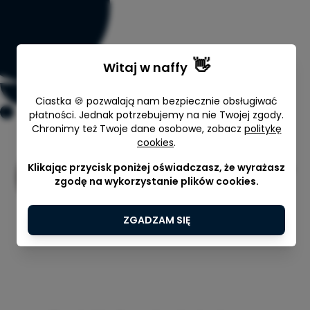
👋
Witaj w
naffy
Ciastka 🍪 pozwalają nam bezpiecznie obsługiwać
płatności. Jednak potrzebujemy na nie Twojej zgody.
Chronimy też Twoje dane osobowe, zobacz
politykę
cookies
.
Konsultacja online (1h)
Klikając przycisk poniżej oświadczasz, że wyrażasz
mec. Natalia Kowalonek-Nuutinen
zgodę na wykorzystanie plików cookies.
60 min
570,00 zł
ZGADZAM SIĘ