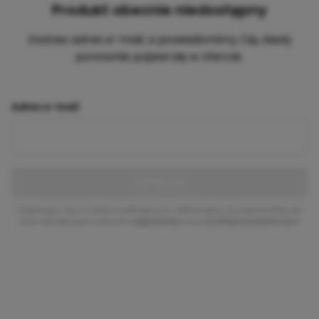
Produkt obecnie niedostępny
Zostaw adres e-mail, a powiadomimy Cię, kiedy
ponownie pojawi się w ofercie.
Adres e-mail
ZAPISZ SIĘ
Zapisując się na listę oczekujących deklarujesz, że zapoznałeś się
oraz akceptujesz warunki
regulaminu
oraz
polityki prywatności
.