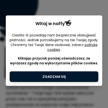
👋
Witaj w
naffy
Ciastka 🍪 pozwalają nam bezpiecznie obsługiwać
płatności. Jednak potrzebujemy na nie Twojej zgody.
Chronimy też Twoje dane osobowe, zobacz
politykę
cookies
.
Blog - wpłata sponsorska
Klikając przycisk poniżej oświadczasz, że
wyrażasz zgodę na wykorzystanie plików cookies.
mec. Natalia Kowalonek-Nuutinen
ZGADZAM SIĘ
Zostań sponsorem bloga i zyskaj prestiżowe
wyróżnienie – Twoje logo i link będzie widoczne
przez cały rok w specjalnej sekcji jako
podziękowanie za wsparcie mojej misji prawno-