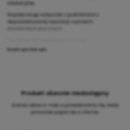
edukacyjnej.
Współpracuję wyłącznie z podmiotami o
nieposzlakowanej reputacji i wysokich
standardach etycznych.
Po więcej informacji zajrzyj na:
tutaj.
Rozwiń opis
Zwiń opis
Produkt obecnie niedostępny
Zostaw adres e-mail, a powiadomimy Cię, kiedy
ponownie pojawi się w ofercie.