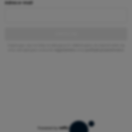
Adres e-mail
ZAPISZ SIĘ
Zapisując się na listę oczekujących deklarujesz, że zapoznałeś się
oraz akceptujesz warunki
regulaminu
oraz
polityki prywatności
.
Powered by