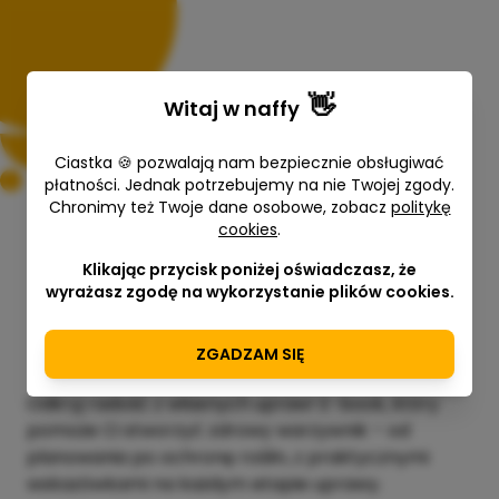
👋
Witaj w
naffy
Ciastka 🍪 pozwalają nam bezpiecznie obsługiwać
płatności. Jednak potrzebujemy na nie Twojej zgody.
Chronimy też Twoje dane osobowe, zobacz
politykę
cookies
.
Uprawiam warzywa
Klikając przycisk poniżej oświadczasz, że
wyrażasz zgodę na wykorzystanie plików cookies.
Małgorzata Chrabąszcz
ZGADZAM SIĘ
Odkryj radość z własnych upraw! E-book, który
pomoże Ci stworzyć zdrowy warzywnik – od
planowania po ochronę roślin, z praktycznymi
wskazówkami na każdym etapie uprawy.