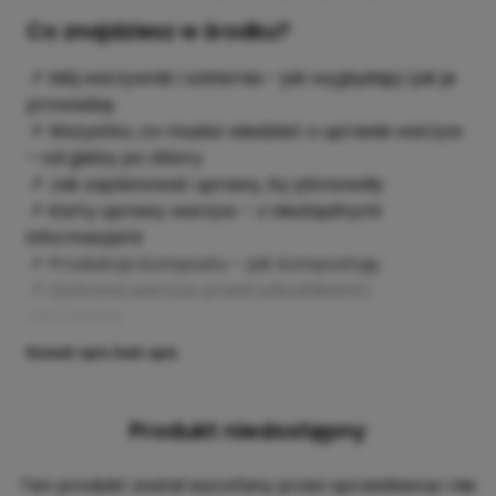
Co znajdziesz w środku?
📌 Mój warzywnik i szklarnia – jak wyglądają i jak je
prowadzę
📌 Wszystko, co musisz wiedzieć o uprawie warzyw
– od gleby po zbiory
📌 Jak zaplanować uprawy, by plonowały
📌 Karty uprawy warzyw – z niezbędnymi
informacjami
📌 Produkcja kompostu – jak kompostuję
📌 Ochrona warzyw przed szkodnikami i
chorobami
Rozwiń opis
Zwiń opis
Produkt niedostępny
Ten produkt został wycofany przez sprzedawcę i nie