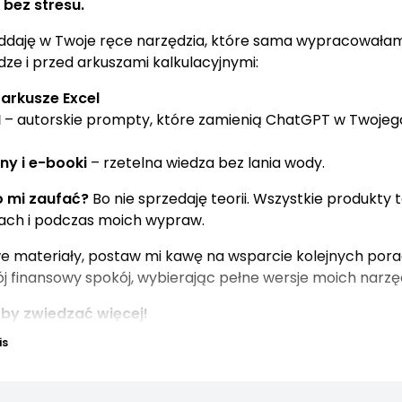
i bez stresu.
ddaję w Twoje ręce narzędzia, które sama wypracowałam
ze i przed arkuszami kalkulacyjnymi:
arkusze Excel
I
– autorskie prompty, które zamienią ChatGPT w Twojeg
ny i e-booki
– rzetelna wiedza bez lania wody.
 mi zaufać?
Bo nie sprzedaję teorii. Wszystkie produkty 
ach i podczas moich wypraw.
 materiały, postaw mi kawę na wsparcie kolejnych pora
j finansowy spokój, wybierając pełne wersje moich narzęd
 by zwiedzać więcej!
is