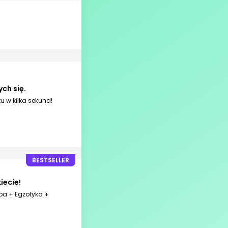
ch się.
u w kilka sekund!
BESTSELLER
iecie!
opa + Egzotyka +