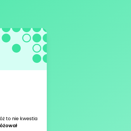
 to nie kwestia
różował