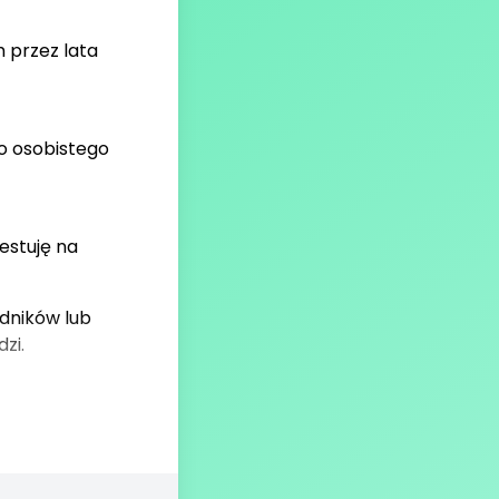
 przez lata
o osobistego
testuję na
dników lub
zi.