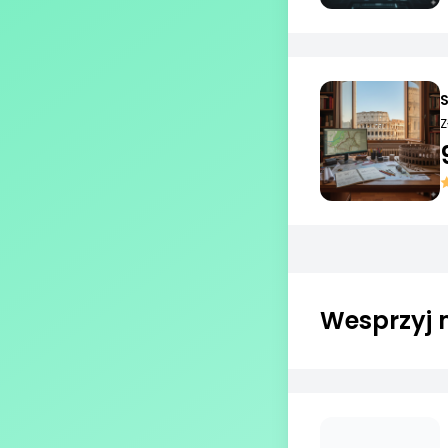
S
Z
Wesprzyj 