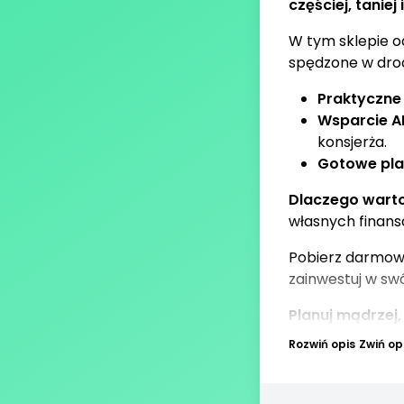
częściej, taniej 
W tym sklepie o
spędzone w drod
Praktyczne 
Wsparcie A
konsjerża.
Gotowe pla
Dlaczego warto
własnych finans
Pobierz darmowe
zainwestuj w swó
Planuj mądrzej,
Rozwiń opis
Zwiń op