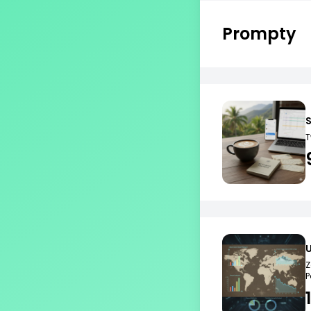
Prompty
S
T
U
Z
P