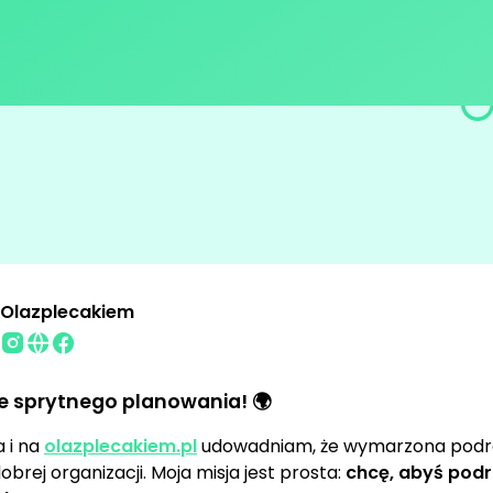
Olazplecakiem
ie sprytnego planowania! 🌍
 i na
olazplecakiem.pl
udowadniam, że wymarzona podróż
obrej organizacji. Moja misja jest prosta:
chcę, abyś pod