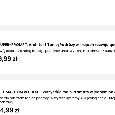
UPER-PROMPT: Architekt Taniej Podróży w krajach rozwijający
wój osobisty strateg taniego podróżowania. Wyciśnij maksimum z budżet
9,99 zł
LTIMATE TRAVEL BOX – Wszystkie moje Prompty w jednym pak
ostań mistrzem tanich podróży! Wszystkie systemy AI w jednej cenie. Eur
odstawy.
14,99 zł