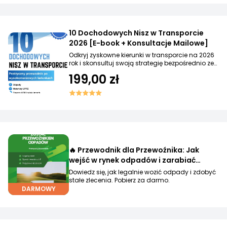
10 Dochodowych Nisz w Transporcie
2026 [E-book + Konsultacje Mailowe]
Odkryj zyskowne kierunki w transporcie na 2026
rok i skonsultuj swoją strategię bezpośrednio ze
mną!
199,00 zł
🔥 Przewodnik dla Przewoźnika: Jak
wejść w rynek odpadów i zarabiać
więcej?
Dowiedz się, jak legalnie wozić odpady i zdobyć
stałe zlecenia. Pobierz za darmo.
DARMOWY