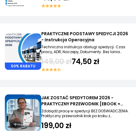
PRAKTYCZNE PODSTAWY SPEDYCJI 2026
- Instrukcja Operacyjna
Techniczna instrukcja obsługi spedycji. Czas
pracy, ADR, Naczepy, Dokumenty. Bez lania
wody.
149,00 zł
74,50 zł
50% RABATU
JAK ZOSTAĆ SPEDYTOREM 2026 -
PRAKTYCZNY PRZEWODNIK [EBOOK +
KONSULTACJE MAILOWE]
Zdobądź pracę w spedycji BEZ DOŚWIADCZENIA.
Praktyczny przewodnik krok po kroku z
konsultacją email.
199,00 zł