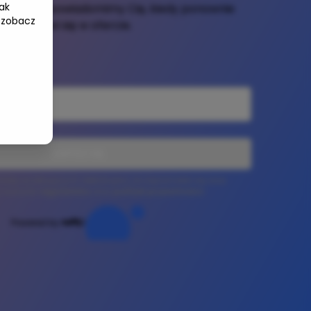
ak
e-mail, a powiadomimy Cię, kiedy ponownie
 zobacz
pojawi się w ofercie.
ZAPISZ SIĘ
 listę oczekujących deklarujesz, że zapoznałeś się oraz
z warunki
regulaminu
oraz
polityki prywatności
.
Powered by