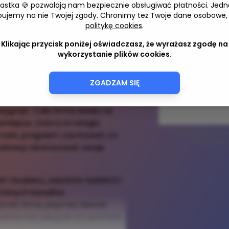
iastka 🍪 pozwalają nam bezpiecznie obsługiwać płatności. Jedn
Zostaw adres 
bujemy na nie Twojej zgody. Chronimy też Twoje dane osobowe,
u moich klientów.
politykę cookies
.
rmy, niezależnie od jej wielkości
Klikając przycisk poniżej oświadczasz, że wyrażasz zgodę na
ek działań, zrozumieć klientów,
wykorzystanie plików cookies.
Adres e-mail
rencyjność oraz pomiar
ZGADZAM SIĘ
ie chce osiągnąć na rynku, a
osiągnąć. Cała firma działa na
ażniejsze. Dobra strategia
Zapisując się na
trzeb, pragnień i zachowań, co
akceptujes
celową i dostosować swoje
ń i budżetu, zasobów ludzkich i
 różnych kanałów
ność firmy poprzez lepsze
któw lub usług do ich potrzeb,