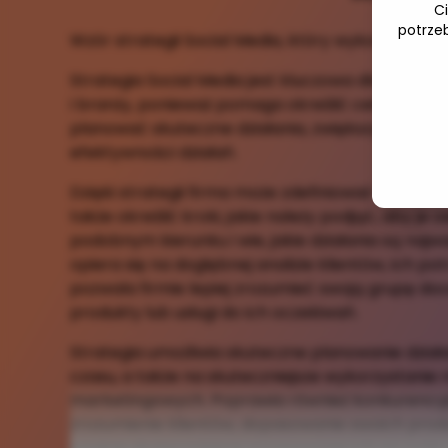
C
potrze
Wzór strategii Social Media, który wykorzystuję 
Strategia Social Media jest kluczowa dla każdej fi
i branży, ponieważ pomaga określić cele i kierun
planować skuteczne działania, zwiększyć konku
efektywności działań.
Dzięki strategii firma może zdefiniować cele, jak
także określić kroki, jakie należy podjąć, aby je 
podobnym kierunku i wie, jakie działania są najw
opiera się na dogłębnej analizie klientów, ich po
pozwala firmie lepiej zrozumieć swoją grupę do
produkty lub usługi do ich oczekiwań.
Strategia umożliwia skuteczne planowanie działa
czasu, a także na skuteczniejsze wykorzystanie
marketingowych. Poprawia również konkurencyj
zrozumienie klientów, dopasowanie swoich produ