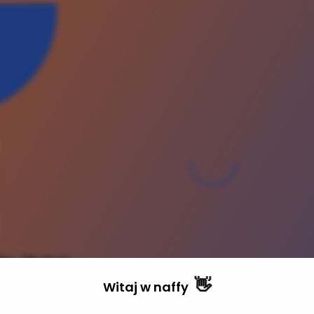
dia- 20 stron
👋
a
Witaj w
naffy
Pro