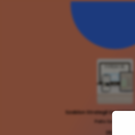
Szablon Strategii Social Me
PaKo Social Medi
29,99 zł