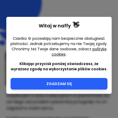
👋
Witaj w
naffy
Ciastka 🍪 pozwalają nam bezpiecznie obsługiwać
płatności. Jednak potrzebujemy na nie Twojej zgody.
Chronimy też Twoje dane osobowe, zobacz
politykę
cookies
.
Styl Tradycyjny nie jest nudny
Klikając przycisk poniżej oświadczasz, że
Pastuszkowo
wyrażasz zgodę na wykorzystanie plików cookies.
50,00 zł
ZGADZAM SIĘ
Książka jest o stylu tradycyjnym w pasterstwie, bo
od niego zaczynałam pasterską przygodę i to on
zagościł w moim sercu.