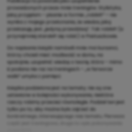
Publikacja ta powstała jako uzupełnienie
prowadzonych przeze mnie treningów. Stylistyka,
jaką przyjęłam – pisanie w formie „robiMY” – nie
wynika z mojego przekonania, że wiedza, jaką
przekazuję, jest „jedyną prawdziwą”. Tak robiMY (a
przynajmniej staraMY się robić) w Pastuszkowie.
Do napisania książki namówili mnie moi kursanci,
którzy chcieli mieć możliwość w domu, na
spokojnie, uzupełnić wiedzę o teorię, która – mimo
iż podana nie raz na treningach – „w ferworze
walki” umyka z pamięci.
Książka podzielona jest na tematy; nie są one
ustawione w kolejności wykonywania, niektóre
rzeczy robimy przecież równolegle. Podział ten jest
tylko po to, aby można było zajrzeć do
konkretnego, interesującego nas tematu. Pierwsza
część jest treningowa, druga to opis pokonywania
przeszkód.