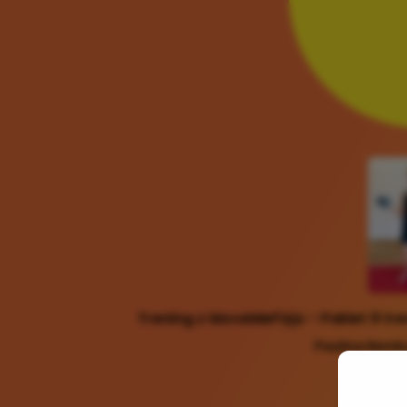
Trening z MoveMeFizjo - Pakiet 9 tr
Paulina Remb
34