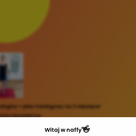
eningów + plan treningowy na 3 miesiące!
alska MoveMeFizjo
9,99 zł
👋
Witaj w
naffy