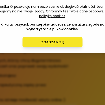
tkich tych, którzy chcą zacząć się ruszać.
iastka 🍪 pozwalają nam bezpiecznie obsługiwać płatności. Jedn
ingi dla początkujących, 3 treningi dla
Adres 
bujemy na nie Twojej zgody. Chronimy też Twoje dane osobowe,
 dla zaawansowanych). Dodatkowo
politykę cookies
.
rdio, tzn. spacery, trucht (czas spaceru,
Klikając przycisk poniżej oświadczasz, że wyrażasz zgodę na
tu).
wykorzystanie plików cookies.
ingów w tygodniu + treningi cardio
ZGADZAM SIĘ
tygodni treningów :)
tych, którzy chcą długoterminowo
zeń oraz poprawić swoją wydolność!
ostajesz:
erapeutyczną zapisy przez:
w, istnieje możliwość wizyty online :)