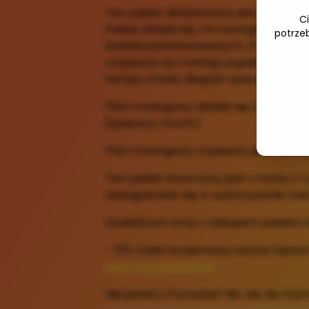
Ten pakiet dedykowany jest dla wszys
C
Pakiet składa się z 9 treningów (3 tren
potrze
średniozaawansowanych, 3 treningi
rozpisane są treningi uzupełniające ca
tempo chodu, długość spaceru/truch
Plan treningowy składa się z 2-3 tren
(spacery, trucht)
Plan treningowy rozpisany jest na 12 
Ten pakiet stworzony jest z myślą o 
zaangażować się w wykonywanie ćwic
Dodatkowo wraz z zakupem pakietu d
- 10% zniżki na pierwszą wizytę fizjot
www.movemefizjo.pl
,
Nie jesteś z Poznania? Nic nie nie mart