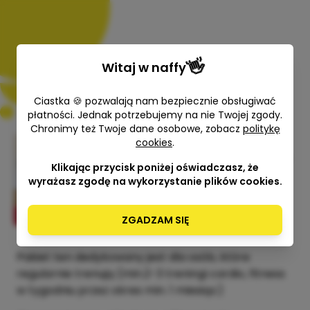
👋
Witaj w
naffy
Ciastka 🍪 pozwalają nam bezpiecznie obsługiwać
płatności. Jednak potrzebujemy na nie Twojej zgody.
Chronimy też Twoje dane osobowe, zobacz
politykę
Trening z MoveMeFizjo - Pakiet 3
cookies
.
treningów dla zaawansowanych
Klikając przycisk poniżej oświadczasz, że
+ plan treningowy!
wyrażasz zgodę na wykorzystanie plików cookies.
Paulina Rembalska MoveMeFizjo
ZGADZAM SIĘ
129,99 zł
Pakiet ten dedykowany jest dla osób, które
regularnie trenują (min.2-3 treningi cardio, fitness
w tygodniu przez okres min. 1 miesiąc)