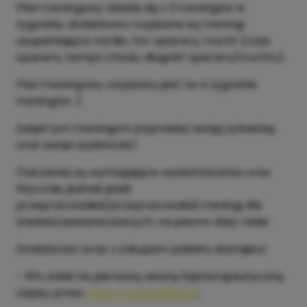
Plan treningowy składa się z 3 treningów w
tygodniu, dodatkowo rozpisane są treningi
uzupełniające cardio, tzn. spacery, trucht (czas
spaceru, tempo chodu, długość spaceru/truchtu)
Plan treningowy rozpisany jest na 4 tygodnie
treningów :)
Dzięki tym treningom poprawisz swoją sylwetkę,
oraz swoja wydolność!
Ćwiczenia są wymagające wydolnościowo oraz
fizycznie, jednak jeżeli
przepracowałeś/przepracowałaś treningi dla
średniozaawansowanych, na pewno dasz rade!
Dodatkowo wraz z zakupem pakietu dostajesz:
- 10% zniżki na pierwszą wizytę fizjoterapeutyczną
zapisy przez:
www.movemefizjo.pl
,