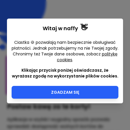
👋
Witaj w
naffy
Ciastka 🍪 pozwalają nam bezpiecznie obsługiwać
płatności. Jednak potrzebujemy na nie Twojej zgody.
Chronimy też Twoje dane osobowe, zobacz
politykę
cookies
.
Court Checker
Klikając przycisk poniżej oświadczasz, że
wyrażasz zgodę na wykorzystanie plików cookies.
Piotr
ZGADZAM SIĘ
Postaw kawę za te korty!
Aplikacja w szybki i wygodny sposób pozwala
sprawdzić dostępność wolnych kortów do