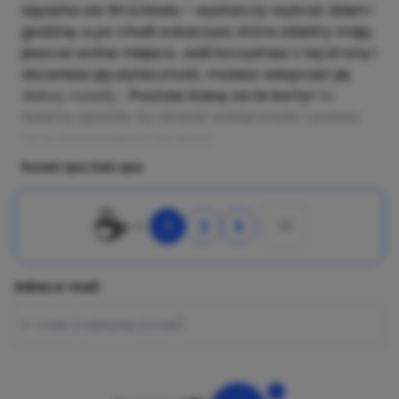
squasha we Wrocławiu – wystarczy wybrać dzień i
godzinę, a po chwili zobaczysz, które obiekty mają
jeszcze wolne miejsca. Jeśli korzystasz z tej strony i
doceniasz jej użyteczność, możesz wesprzeć jej
dalszy rozwój –
Postaw kawę za te korty!
to
świetny sposób, by okazać wdzięczność i pomóc
mi w doskonaleniu tej usługi.
Rozwiń opis
Zwiń opis
☕
1
3
5
Adres e-mail