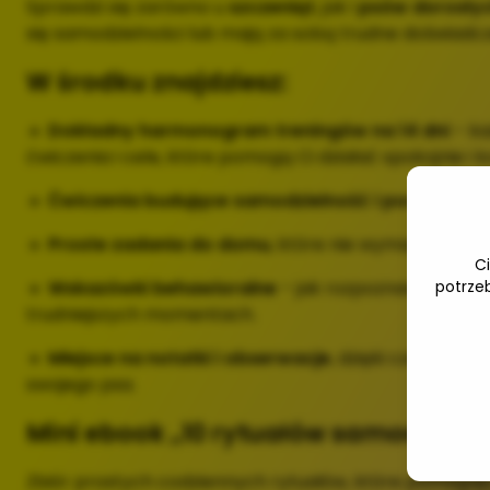
Sprawdzi się zarówno u
szczeniąt
, jak i
psów dorosły
się samodzielności lub mają za sobą trudne doświadcz
W środku znajdziesz:
🔹
Dokładny harmonogram treningów na 14 dni
– ka
ćwiczenia i cele, które pomogą Ci działać spokojnie i 
🔹
Ćwiczenia budujące samodzielność i poczucie b
🔹
Proste zadania do domu
, które nie wymagają spec
C
🔹
Wskazówki behawioralne
– jak rozpoznawać stres
potrze
trudniejszych momentach.
🔹
Miejsce na notatki i obserwacje
, dzięki czemu moż
swojego psa.
Mini ebook „10 rytuałów samodzieln
Zbiór prostych codziennych rytuałów, które pomagaj