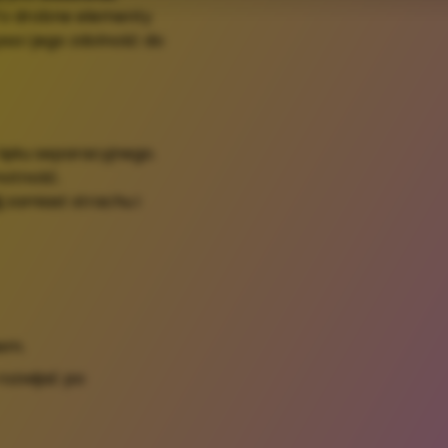
To drobne elementy
a i jego zdolność do
 lęku separacyjnego.
motność.
j
zamiast strachu i
sem.
rozwijać po