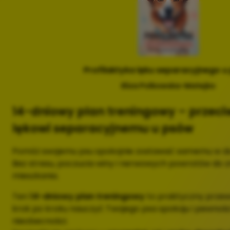
Profilaktyka lęku separacyjnego 
Eliza Polkowska-Matejko
14-dniowy plan treningowy – przeci
lękowi separacyjnemu u psów
Pomóż swojemu psu spokojnie zostawać samemu w d
Bez stresu, poczucia winy i nerwowych powrotów do 
mieszkania.
Ten
14-dniowy plan treningowy
to praktyczny przew
krok po kroku nauczyć Twojego psa spokoju i pewnośc
nieobecności.