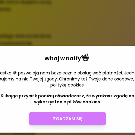
ch
, które dopiero uczą
enia.
żdego dnia konkretne
konsekwentnie.
👋
ezpieczeństwa psa
.
Witaj w
naffy
jalistycznego sprzętu.
iastka 🍪 pozwalają nam bezpiecznie obsługiwać płatności. Jedn
 i wspierać psa w
bujemy na nie Twojej zgody. Chronimy też Twoje dane osobowe,
politykę cookies
.
Klikając przycisk poniżej oświadczasz, że wyrażasz zgodę na
esz śledzić postępy
wykorzystanie plików cookies.
ości”
ZGADZAM SIĘ
Ten produkt został wyc
ą psu
budować