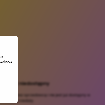
ak
 zobacz
Produkt niedostępny
ofany przez sprzedawcę i nie jest już dostępny w
sprzedaży.