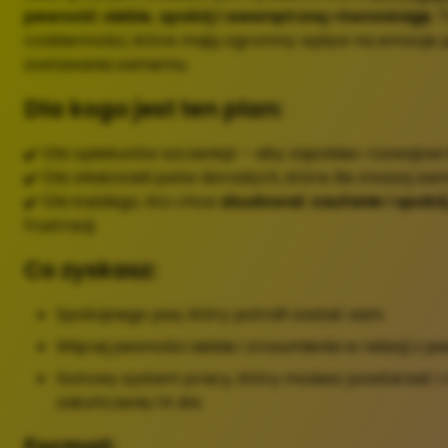
pewność siebie, spokój i wewnętrzną równowagę
. 
codzienności, które mają ogromny wpływ na emocje ps
zostawania samemu.
Dla kogo jest ten plan:
✔️ Dla opiekunów szczeniąt – aby zapobiec rozwojowi
✔️ Dla właścicieli psów dorosłych, które źle znoszą sa
✔️ Dla każdego, kto chce
zbudować zaufanie i spokó
frustracji.
Co zyskasz:
Spokojnego psa, który potrafi zostać sam.
Więcej pewności siebie i zrozumienia w relacji z p
Gotowy system pracy, który możesz powtarzać i 
zakończeniu 14 dni.
Format: