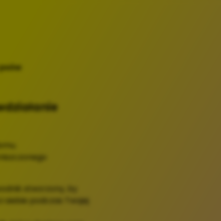
u psów
wdziałanie
omu.
zniszczonego
odnik stworzony, by
i siebie podczas Twojej