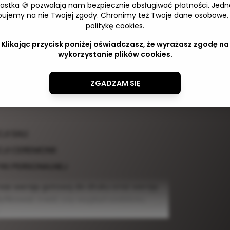
iastka 🍪 pozwalają nam bezpiecznie obsługiwać płatności. Jedn
9,00 zł
Adres 
bujemy na nie Twojej zgody. Chronimy też Twoje dane osobowe,
politykę cookies
.
tóry możesz wykorzystać na spotkaniu z
Klikając przycisk poniżej oświadczasz, że wyrażasz zgodę na
 rozmowy i będziesz mieć pewność, że
wykorzystanie plików cookies.
e, do przygotowania spersonalizowanej
ZGADZAM SIĘ
IONARIUSZU?
I SALI
JI CEREMONII
YKI PERSONALNEJ
nas wersję gotową do druku oraz wersję
yfikować treść czy wygląd szablonu.
.