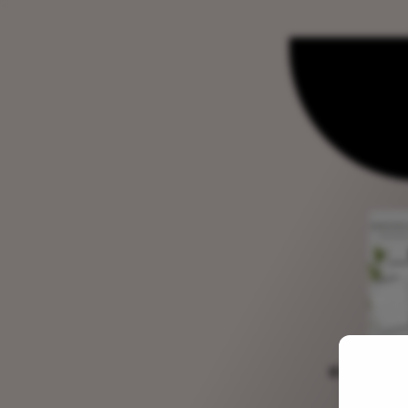
KWESTIONA
Ślubn