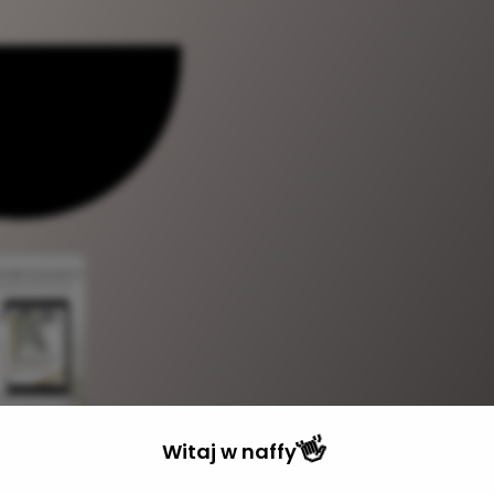
👋
RIUSZ KLIENTA
Witaj w
naffy
a Florystka