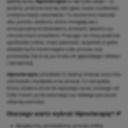
pełnią życia.
Hipnoterapia
to nie tylko sesja – to
podróż, podczas której odkryjesz nowe możliwości
transformacji i uwolnienia. To skuteczna metoda
aby pomóc osobom, które zmagają się z
emocjonalnymi blokadami, stresem, lękami czy
chronicznym smutkiem. Pracując ze mną podczas
spotkania online, masz pewność, że jesteś w pełni
świadomy/a i kontrolujesz cały proces, a ja
prowadzę Cię krok po kroku do głębokiego relaksu
i akceptacji.
Hipnoterapia
umożliwia Ci realną zmianę wzorców
zachowań, myślenia oraz emocji. To narzędzie,
które otwiera drzwi do lepszego życia, wolnego od
fobii, traum, prokrastynacji czy niskiego poczucia
własnej wartości.
Dlaczego warto wybrać Hipnoterapię? 🌱
Bezpieczny, prowadzony proces online