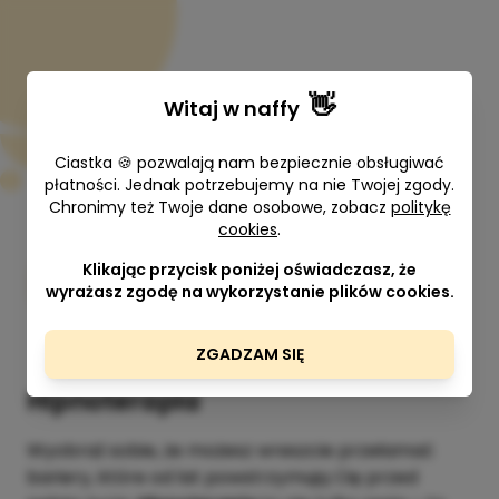
👋
Witaj w
naffy
Ciastka 🍪 pozwalają nam bezpiecznie obsługiwać
płatności. Jednak potrzebujemy na nie Twojej zgody.
Chronimy też Twoje dane osobowe, zobacz
politykę
cookies
.
Hipnoterapia
Klikając przycisk poniżej oświadczasz, że
Anna Olszowy
wyrażasz zgodę na wykorzystanie plików cookies.
90 min
500,00 zł
ZGADZAM SIĘ
Hipnoterapia
Wyobraź sobie, że możesz wreszcie przełamać
bariery, które od lat powstrzymują Cię przed