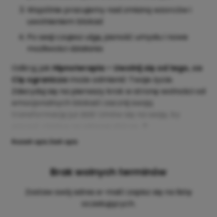
Wspólnie pracujemy nad zmianą wzorców i
uwolnieniem blokad
Po sesji czujesz ulgę, jasność umysłu i nowe
możliwości działania
Odkryj, jak
Hipnoterapia – Uwolnij się od tego, co
Cię ogranicza
może odmienić Twoje życie.
Zdecyduj się na pierwszy krok w stronę wolności od
emocjonalnych blokad i zacznij swoją
transformację już dziś! Umów się na sesję, by
poczuć różnicę na własnej skórze. 🌟
Rozwiń opis
Zwiń opis
Brak wolnych terminów
Zostaw swój adres e-mail i zapisz się na listę
oczekujących.