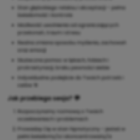
Stan głębokiego relaksu i akceptacji – pełna
świadomość i kontrola
Możliwość uwolnienia od ograniczających
przekonań, traum i stresu
Realna zmiana sposobu myślenia, zachowań
oraz emocji
Skuteczna pomoc w lękach, fobiach i
prokrastynacji, braku pewności siebie
Indywidualne podejście do Twoich potrzeb i
celów 🎯
Jak przebiega sesja? 💬
Rozpoczynamy rozmową o Twoich
oczekiwaniach i problemach
Prowadzę Cię w stan hipnotyczny – jesteś w
pełni świadomy/a i skoncentrowany/a