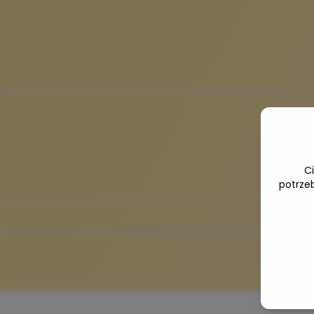
C
potrze