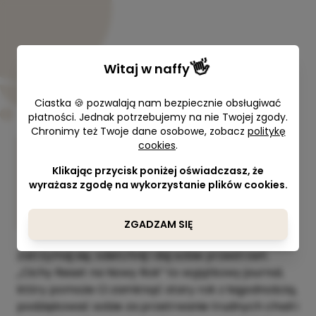
👋
Witaj w
naffy
Ciastka 🍪 pozwalają nam bezpiecznie obsługiwać
płatności. Jednak potrzebujemy na nie Twojej zgody.
Chronimy też Twoje dane osobowe, zobacz
politykę
cookies
.
Cichy reset. Bez presji. Po
Twojemu.
Klikając przycisk poniżej oświadczasz, że
wyrażasz zgodę na wykorzystanie plików cookies.
Joanna Dominiczak
10,00 zł
ZGADZAM SIĘ
Zatrzymaj się, odetchnij i daj sobie przestrzeń.
„Cichy Reset na Nowy Rok” to wyjątkowy journal,
który pomoże Ci zamknąć stary rok z łagodnością,
podziękować sobie za przetrwanie trudnych chwil i