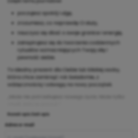
Dzięki temu journalowi:
poczujesz spokój i ulgę,
zrozumiesz, co naprawdę Ci służy,
nauczysz się dbać o swoje granice i energię,
zainspirujesz się do tworzenia codziennych
rytuałów wzmacniających Twoją siłę i
pewność siebie.
To idealny prezent dla Ciebie lub bliskiej osoby,
która chce zamknąć rok świadomie, z
wdzięcznością i odwagą na nowy początek.
„Może nie potrzebujesz nowego życia. Może tylko
chwili, żeby je poczuć.”
Rozwiń opis
Zwiń opis
Adres e-mail