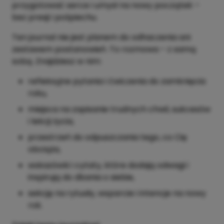
przygotować serce i umysł na nowy początek –
bez presji i pośpiechu.
Ten journal nie jest planem do odhaczenia ani
zestawem postanowień. To rozmowa – z samą
sobą. Znajdziesz w nim:
refleksyjne pytania i ćwiczenia do zamknięcia
roku,
miejsca na zapisanie trudnych chwil, sukcesów
i lekcji życia,
przestrzeń do odpuszczania tego, co Cię
obciąża,
wskazówki i cytaty, które dodają odwagi i
inspirują do dbania o siebie,
sekcję na rytuały, wsparcie i intencje na nowy
rok.