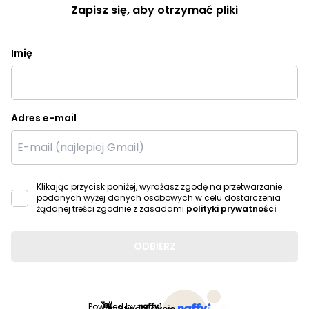
Zapisz się, aby otrzymać pliki
Imię
Adres e-mail
Klikając przycisk poniżej, wyrażasz zgodę na przetwarzanie
podanych wyżej danych osobowych w celu dostarczenia
żądanej treści zgodnie z zasadami
polityki prywatności
.
ODBIERZ
👋
Powered by
Stwórz swoje