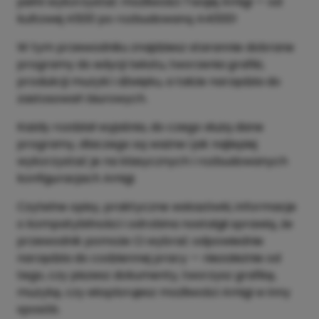
pełni wykorzystać możliwości Twojej Amigi — od
kultowej A500 po rozbudowaną A4000!
W tym przewodniku znajdziesz starannie dobrane
programy do edycji tekstu, tworzenia grafiki,
produkcji muzyki i dźwięku, a także narzędzia do
zastosowań biurowych.
Każdy rozdział wyjaśnia, do czego służą dane
programy, dlaczego są ważne i jak najlepiej
wykorzystać je na klasycznych i rozbudowanych
konfiguracjach Amigi.
Czytelne opisy, praktyczne wskazówki, informacje
o kompatybilności i odrobina nostalgii sprawią, że
przewodnik pomoże Ci wybrać odpowiednie
narzędzia do codziennej pracy — niezależnie od
tego, czy piszesz dokumenty, tworzysz grafikę,
muzykę, czy eksplorujesz możliwości Amigi w inny
sposób.