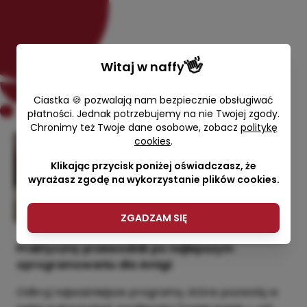
👋
Witaj w
naffy
Ciastka 🍪 pozwalają nam bezpiecznie obsługiwać
płatności. Jednak potrzebujemy na nie Twojej zgody.
Chronimy też Twoje dane osobowe, zobacz
politykę
cookies
.
AMIGA - praktyczny przewodnik
(tom 1)
Klikając przycisk poniżej oświadczasz, że
wyrażasz zgodę na wykorzystanie plików cookies.
Adam Zalepa
29,00 zł
ZGADZAM SIĘ
Praktyczny przewodnik po najlepszym
oprogramowaniu dla Amigi:
Odkryj najważniejsze programy, które pozwolą w