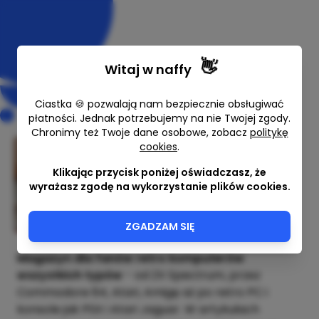
👋
Witaj w
naffy
Ciastka 🍪 pozwalają nam bezpiecznie obsługiwać
płatności. Jednak potrzebujemy na nie Twojej zgody.
Chronimy też Twoje dane osobowe, zobacz
politykę
cookies
.
Retro Guide 4/2026 (numer
specjalny - tylko o grach)
Klikając przycisk poniżej oświadczasz, że
wyrażasz zgodę na wykorzystanie plików cookies.
Adam Zalepa
9,00 zł
ZGADZAM SIĘ
Magazyn dla fanów retro komputerów
wszystkich typów
- od ZX Spectrum, przez
Commodore 64, Atari, Amigę aż po retro PC i
konsole jak PSX i Atari Jaguar. W artykułach