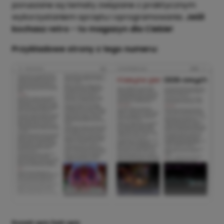
poruszane są tematy związane z praktycznym
wykorzystaniem sprzętu i oprogramowania.
Jeśli
kochasz retro - to magazyn dla Ciebie!
Przykładowe strony z tego numeru:
Rozwiń opis
Zwiń opis