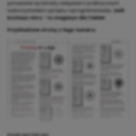
poruszane są tematy związane z praktycznym
wykorzystaniem sprzętu i oprogramowania.
Jeśli
kochasz retro - to magazyn dla Ciebie!
Przykładowe strony z tego numeru:
Rozwiń opis
Zwiń opis