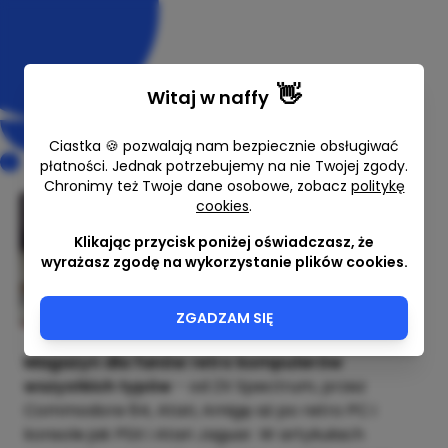
👋
Witaj w
naffy
Ciastka 🍪 pozwalają nam bezpiecznie obsługiwać
płatności. Jednak potrzebujemy na nie Twojej zgody.
Chronimy też Twoje dane osobowe, zobacz
politykę
cookies
.
Retro Guide 7/2026 (kwiecień)
Klikając przycisk poniżej oświadczasz, że
Adam Zalepa
wyrażasz zgodę na wykorzystanie plików cookies.
9,00 zł
ZGADZAM SIĘ
Magazyn dla fanów retro komputerów
wszystkich typów
- od ZX Spectrum, przez
Commodore 64, Atari, Amigę aż po retro PC i
konsole jak PSX i Atari Jaguar. W artykułach