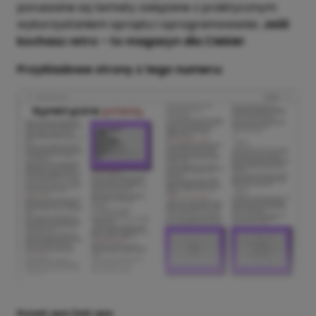
poruszane są tematy związane z praktycznym
wykorzystaniem sprzętu i oprogramowania.
Jeśli
kochasz retro - to magazyn dla Ciebie!
Przykładowe strony z tego numeru:
Rozwiń opis
Zwiń opis