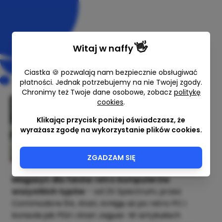
👋
Witaj w
naffy
Ciastka 🍪 pozwalają nam bezpiecznie obsługiwać
płatności. Jednak potrzebujemy na nie Twojej zgody.
Chronimy też Twoje dane osobowe, zobacz
politykę
cookies
.
Retro Guide 8/2026 (maj)
Klikając przycisk poniżej oświadczasz, że
Adam Zalepa
wyrażasz zgodę na wykorzystanie plików cookies.
9,00 zł
ZGADZAM SIĘ
Magazyn dla fanów retro komputerów
wszystkich typów
- od ZX Spectrum, przez
Commodore 64, Atari, Amigę aż po retro PC i
konsole jak PSX i Atari Jaguar. W artykułach