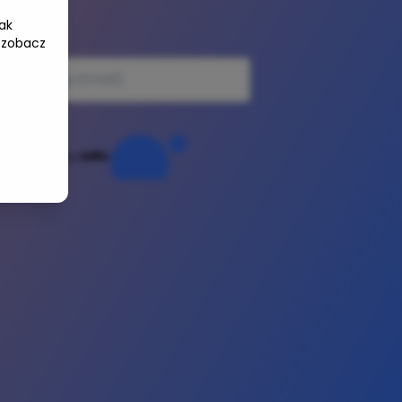
ak
e-mail
 zobacz
Powered by