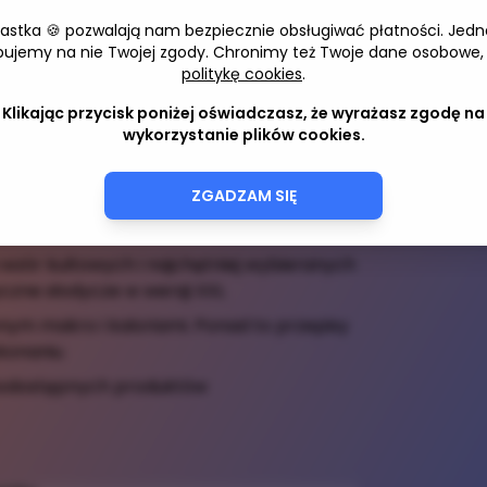
óry powstał z myślą o każdym miłośniku
iastka 🍪 pozwalają nam bezpiecznie obsługiwać płatności. Jedn
Adres 
bujemy na nie Twojej zgody. Chronimy też Twoje dane osobowe,
politykę cookies
.
 nich rezygnować aby osiągnąć swoje
Klikając przycisk poniżej oświadczasz, że wyrażasz zgodę na
robisz formę życia w przyjemny i smaczny
wykorzystanie plików cookies.
słodkie pragnienia. Wystarczy wybierać
każe Ci jakie to proste.
ZGADZAM SIĘ
?
 wzór kultowych i najchętniej wybieranych
czne słodycze w wersji XXL
onym makro i kaloriami. Ponad to przepisy
ykonaniu
nodostępnych produktów