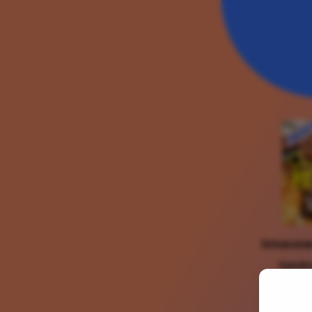
Smaczne 
Sandr
5