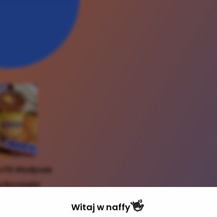
Fit Słodycze
a Borowska
9,00 zł
👋
Witaj w
naffy