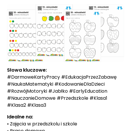
Słowa kluczowe:
#DarmoweKartyPracy #EdukacjaPrzezZabawę
#NaukaMatematyki #KodowanieDlaDzieci
#RozwójMotoryki #Jabłko #EarlyEducation
#NauczanieDomowe #Przedszkole #Klasa1
#Klasa2 #Klasa3
Idealne na:
• Zajęcia w przedszkolu i szkole
• Prace domowe