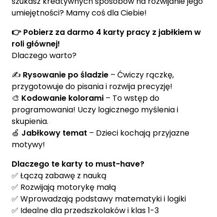
szukasz kreatywnych sposobów na rozwijanie jego
umiejętności? Mamy coś dla Ciebie!
👉 Pobierz za darmo 4 karty pracy z jabłkiem w
roli głównej!
Dlaczego warto?
✍️
Rysowanie po śladzie
– Ćwiczy rączkę,
przygotowuje do pisania i rozwija precyzję!
🎨
Kodowanie kolorami
– To wstęp do
programowania! Uczy logicznego myślenia i
skupienia.
🍏
Jabłkowy temat
– Dzieci kochają przyjazne
motywy!
Dlaczego te karty to must-have?
✅ Łączą zabawę z nauką
✅ Rozwijają motorykę małą
✅ Wprowadzają podstawy matematyki i logiki
✅ Idealne dla przedszkolaków i klas 1-3