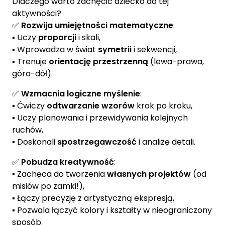
Dlaczego warto zachęcić dziecko do tej
aktywności?
✅
Rozwija umiejętności matematyczne
:
▪️ Uczy
proporcji
i skali,
▪️ Wprowadza w świat
symetrii
i sekwencji,
▪️ Trenuje
orientację przestrzenną
(lewa-prawa,
góra-dół).
✅
Wzmacnia logiczne myślenie
:
▪️ Ćwiczy
odtwarzanie wzorów
krok po kroku,
▪️ Uczy planowania i przewidywania kolejnych
ruchów,
▪️ Doskonali
spostrzegawczość
i analizę detali.
✅
Pobudza kreatywność
:
▪️ Zachęca do tworzenia
własnych projektów
(od
misiów po zamki!),
▪️ Łączy precyzję z artystyczną ekspresją,
▪️ Pozwala łączyć kolory i kształty w nieograniczony
sposób.