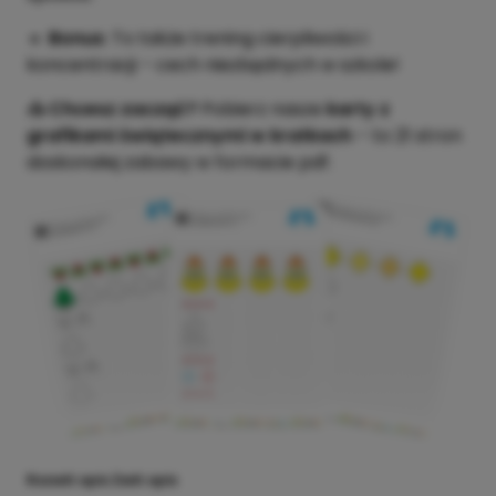
🔹
Bonus
: To także trening cierpliwości i
koncentracji – cech niezbędnych w szkole!
📥
Chcesz zacząć?
Pobierz nasze
karty z
grafikami świątecznymi w kratkach
– to 21 stron
doskonałej zabawy w formacie pdf.
Rozwiń opis
Zwiń opis