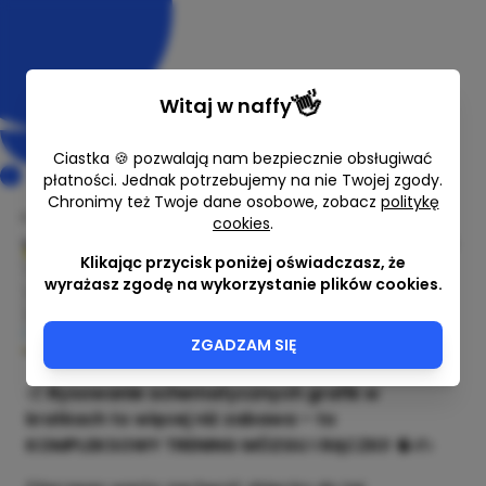
👋
Witaj w
naffy
Ciastka 🍪 pozwalają nam bezpiecznie obsługiwać
płatności. Jednak potrzebujemy na nie Twojej zgody.
Chronimy też Twoje dane osobowe, zobacz
politykę
cookies
.
Grafiki z motywem świątecznym
Klikając przycisk poniżej oświadczasz, że
Zabawy dla dzieci
wyrażasz zgodę na wykorzystanie plików cookies.
6,00 zł
ZGADZAM SIĘ
🎨
Rysowanie schematycznych grafik w
kratkach to więcej niż zabawa – to
KOMPLEKSOWY TRENING MÓZGU I RĄCZKI!
🧠✍️