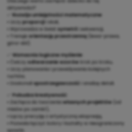
Dlaczego warto zachęcić dziecko do tej
aktywności?
✅
Rozwija umiejętności matematyczne
:
▪️ Uczy
proporcji
i skali,
▪️ Wprowadza w świat
symetrii
i sekwencji,
▪️ Trenuje
orientację przestrzenną
(lewa-prawa,
góra-dół).
✅
Wzmacnia logiczne myślenie
:
▪️ Ćwiczy
odtwarzanie wzorów
krok po kroku,
▪️ Uczy planowania i przewidywania kolejnych
ruchów,
▪️ Doskonali
spostrzegawczość
i analizę detali.
✅
Pobudza kreatywność
:
▪️ Zachęca do tworzenia
własnych projektów
(od
misiów po zamki!),
▪️ Łączy precyzję z artystyczną ekspresją,
▪️ Pozwala łączyć kolory i kształty w nieograniczony
sposób.