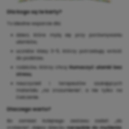
Dla kogo są te karty?
To idealne wsparcie dla:
dzieci, które mylą się przy porównywaniu
ułamków,
uczniów klasy 3–5, którzy potrzebują wrócić
do podstaw,
rodziców, którzy chcą
tłumaczyć ułamki bez
stresu
,
nauczycieli i terapeutów szukających
materiału „na zrozumienie”, a nie tylko na
ćwiczenie.
Dlaczego warto?
Bo zamiast kolejnego zestawu zadań „do
zrobienia”, dajesz dziecku
narzędzie do myślenia
.