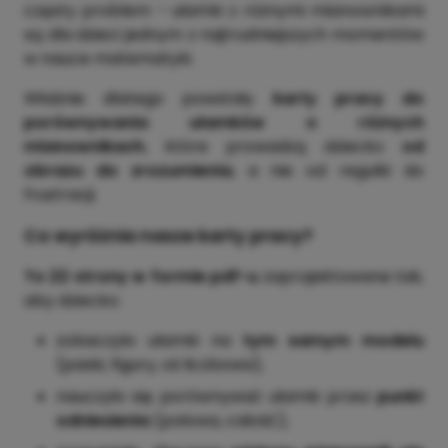
częsty problem – ułamki z różnymi mianownikami
są dla dzieci jednym z najtrudniejszych momentów
w nauce matematyki.
Właśnie dlatego powstały
karty pracy do
porównywania ułamków o różnych
mianownikach
, które prowadzą dziecko
od
obrazu do zrozumienia
, a nie od regułki do
frustracji.
Co wyróżnia nasze karty pracy?
To 22 strony w formie pdf-u
zaprojektowane tak,
aby dziecko:
zobaczyło ułamki na
tym samym modelu
(paski, figury, oś liczbowa),
nauczyło się porównywać ułamki przez
punkt
odniesienia
(połowa, całość),