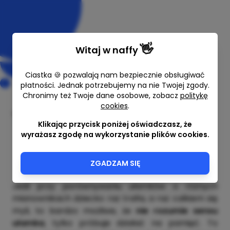
👋
Witaj w
naffy
Ciastka 🍪 pozwalają nam bezpiecznie obsługiwać
płatności. Jednak potrzebujemy na nie Twojej zgody.
Chronimy też Twoje dane osobowe, zobacz
politykę
cookies
.
Ułamki zwykłe o różnych
mianownikach - ćwiczenia
Klikając przycisk poniżej oświadczasz, że
wyrażasz zgodę na wykorzystanie plików cookies.
Zabawy dla dzieci
12,00 zł
ZGADZAM SIĘ
Jeśli przy porównywaniu ułamków o różnych
mianownikach dziecko raz trafia, a raz całkiem się
myli, to bardzo możliwe, że
nie rozumie sensu
ułamka
, tylko próbuje działać na pamięć. To