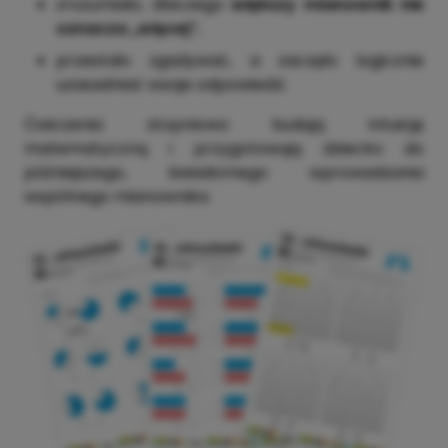
zrozumiało, dlaczego
większy mianownik nie
oznacza „więcej”
,
przestało zgadywać, a zaczęło logicznie
uzasadniać swoje odpowiedzi.
Ćwiczenia stopniowo budują intuicję
matematyczną i przygotowują dziecko do
późniejszego, świadomego wprowadzania
wspólnego mianownika.