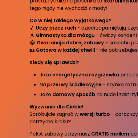
prosta, rytmiczna piosenka to
skarbnica kor
tego nigdy nie wychodzi z mody!
Co w niej takiego wyjątkowego?
🎵
Uczy przez ruch
- dzieci zapamiętują częś
🤸
Gimnastyka dla mózgu
- ćwiczy koncent
😂
Gwarancja dobrej zabawy
- śmiechu prz
🏡
Gotowa w każdej chwili
- nie potrzebuje
Kiedy się sprawdzi?
Jako
energetyczna rozgrzewka
przed z
Na
przerwy śródlekcyjne
- szybko rozr
Jako
domowy sposób
na nudę i zastrzy
Wyzwanie dla Ciebie!
Spróbujcie zagrać w
wersji turbo
- coraz szy
dotrzyma kroku?
Tekst zabawy otrzymasz
GRATIS mailem
po 