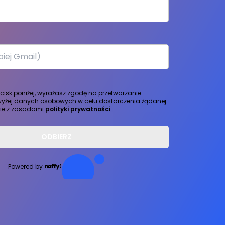
ycisk poniżej, wyrażasz zgodę na przetwarzanie
yżej danych osobowych w celu dostarczenia żądanej
nie z zasadami
polityki prywatności
.
ODBIERZ
Powered by