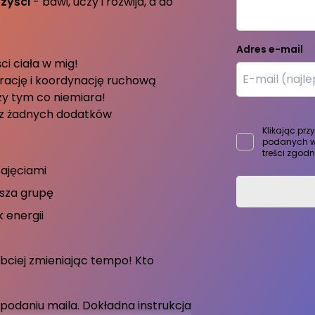
zyści
- bawi, uczy i rozwija, a do
Adres e-mail
ci ciała w mig!
rację i koordynację ruchową
y tym co niemiara!
sz żadnych dodatków
Klikając prz
podanych w
treści zgod
ajęciami
usza grupę
k energii
bciej zmieniając tempo! Kto
podaniu maila. Dokładna instrukcja