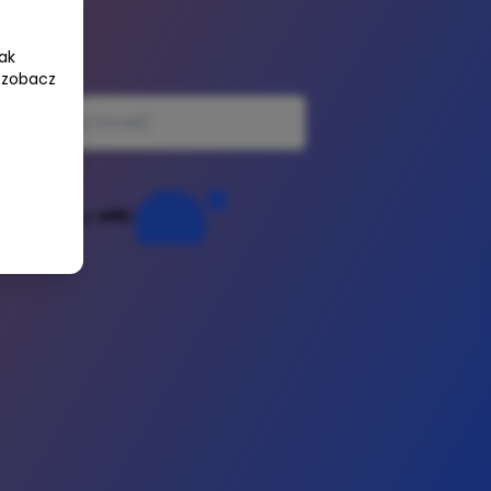
ak
e-mail
 zobacz
Powered by