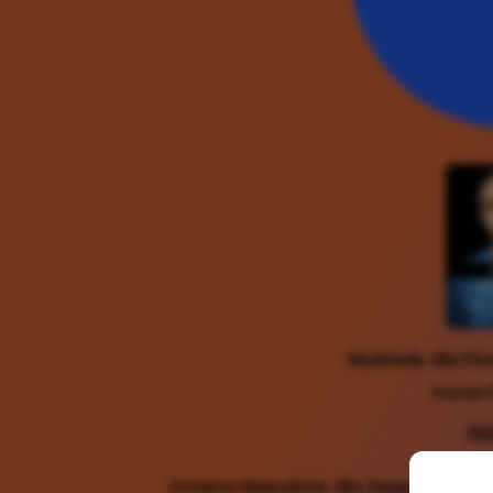
Wykłady dla Fir
Stefan
15
Zmiana Nawyków dla Zespołów i Li