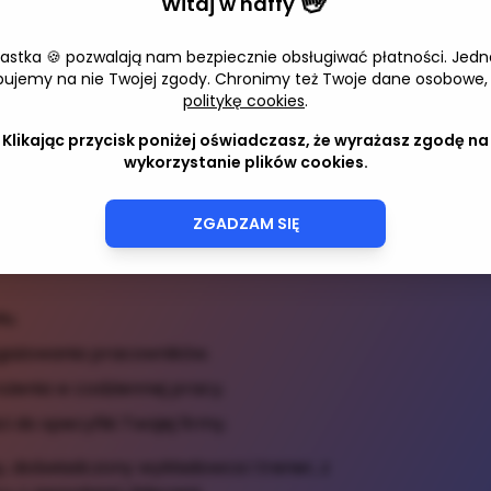
👋
Witaj w
naffy
cyjny, który wprowadza uczestników w
iastka 🍪 pozwalają nam bezpiecznie obsługiwać płatności. Jedn
owane do potrzeb zespołów i liderów.
Adres 
bujemy na nie Twojej zgody. Chronimy też Twoje dane osobowe,
które pomogą w poprawie efektywności i
politykę cookies
.
t interaktywny, z możliwością zadawania
Klikając przycisk poniżej oświadczasz, że wyrażasz zgodę na
kładów.
wykorzystanie plików cookies.
, którzy chcą poprawić efektywność swojej
ZGADZAM SIĘ
 w grupie.
u.
ngażowania pracowników.
żenia w codziennej pracy.
 do specyfiki Twojej firmy.
 doświadczony wykładowca i trener, z