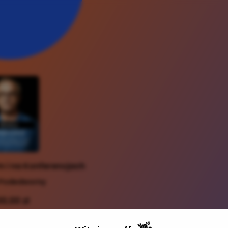
m i na Konferencjach
 Podedworny
00,00 zł
derów